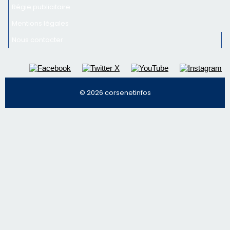
Inscrivez-vous à la newsletter de CNI et recevez par
email les infos les plus importantes et une sélection de
nos meilleurs articles
Régie publicitaire
Mentions légales
Nous contacter
© 2026 corsenetinfos