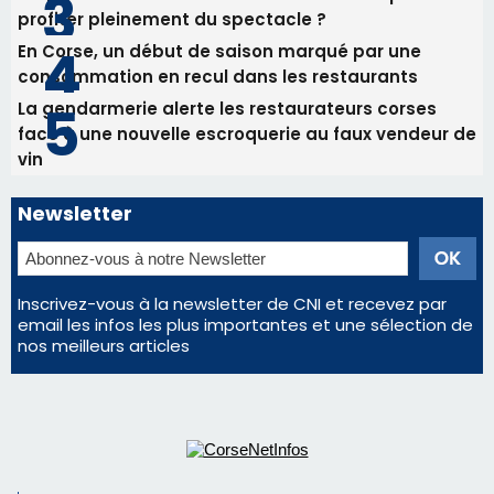
Commandant Antoine de Saint Exupery
Les plus lus
Satine Nomary est la nouvelle Miss Corse 2026
Éclipse du 12 août : la Corse aux premières loges
d'un spectacle qui ne reviendra pas avant 2081
Éclipse du 12 août : Où s'installer en Corse pour
profiter pleinement du spectacle ?
En Corse, un début de saison marqué par une
consommation en recul dans les restaurants
La gendarmerie alerte les restaurateurs corses
face à une nouvelle escroquerie au faux vendeur de
vin
Newsletter