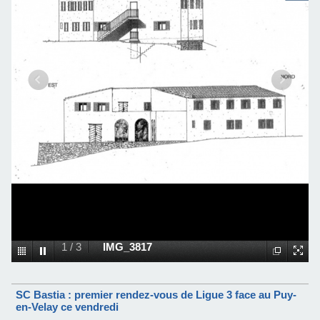
1
/
3
IMG_3817
SC Bastia : premier rendez-vous de Ligue 3 face au Puy-
en-Velay ce vendredi