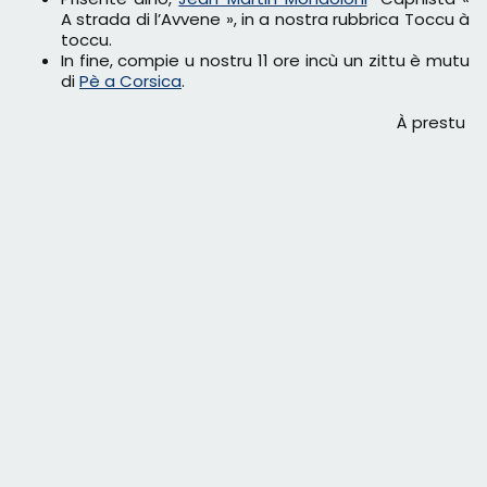
A strada di l’Avvene », in a nostra rubbrica Toccu à
toccu.
In fine, compie u nostru 11 ore incù un zittu è mutu
di
Pè a Corsica
.
À prestu