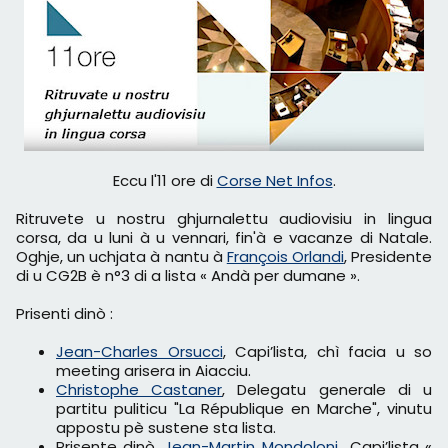
Eccu l'11 ore di
Corse Net Infos
.
Ritruvete u nostru ghjurnalettu audiovisiu in lingua
corsa, da u luni à u vennari, fin'à e vacanze di Natale.
Oghje, un uchjata à nantu à
François Orlandi
, Presidente
di u CG2B è n°3 di a lista « Andà per dumane ».
Prisenti dinò :
Jean-Charles Orsucci
, Capi’lista, chì facia u so
meeting arisera in Aiacciu.
Christophe Castaner
, Delegatu generale di u
partitu puliticu "La République en Marche", vinutu
appostu pè sustene sta lista.
Prisente dinò,
Jean-Martin Mondoloni
Capi’lista «