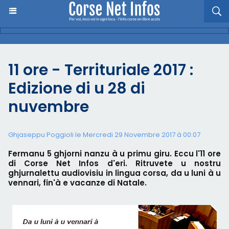
11 ore - Territuriale 2017 :
Edizione di u 28 di
nuvembre
Ghjaseppu Poggioli
le Mercredi 29 Novembre 2017 à 00:07
Fermanu 5 ghjorni nanzu à u primu giru. Eccu l'11 ore
di Corse Net Infos d'eri. Ritruvete u nostru
ghjurnalettu audiovisiu in lingua corsa, da u luni à u
vennari, fin'à e vacanze di Natale.