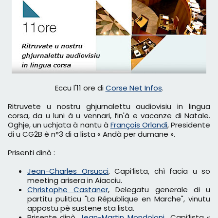
Eccu l'11 ore di
Corse Net Infos
.
Ritruvete u nostru ghjurnalettu audiovisiu in lingua
corsa, da u luni à u vennari, fin'à e vacanze di Natale.
Oghje, un uchjata à nantu à
François Orlandi
, Presidente
di u CG2B è n°3 di a lista « Andà per dumane ».
Prisenti dinò :
Jean-Charles Orsucci
, Capi’lista, chì facia u so
meeting arisera in Aiacciu.
Christophe Castaner
, Delegatu generale di u
partitu puliticu "La République en Marche", vinutu
appostu pè sustene sta lista.
Prisente dinò,
Jean-Martin Mondoloni
Capi’lista «