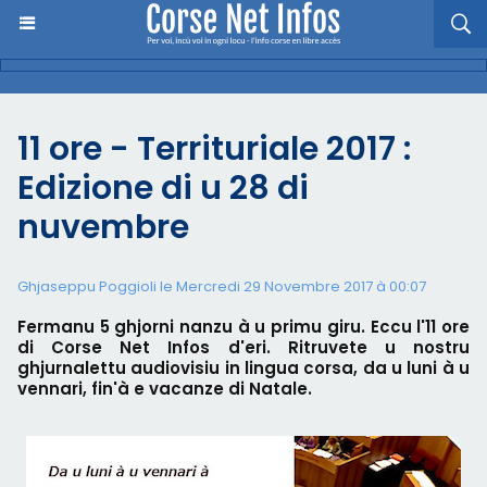
11 ore - Territuriale 2017 :
Edizione di u 28 di
nuvembre
Ghjaseppu Poggioli
le Mercredi 29 Novembre 2017 à 00:07
Fermanu 5 ghjorni nanzu à u primu giru. Eccu l'11 ore
di Corse Net Infos d'eri. Ritruvete u nostru
ghjurnalettu audiovisiu in lingua corsa, da u luni à u
vennari, fin'à e vacanze di Natale.