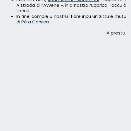
A strada di l’Avvene », in a nostra rubbrica Toccu à
toccu.
In fine, compie u nostru 11 ore incù un zittu è mutu
di
Pè a Corsica
.
À prestu