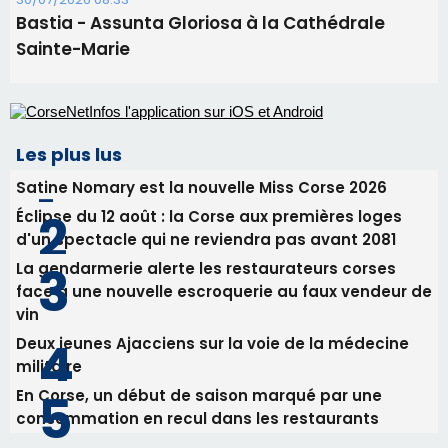
31/07/2026 08:22
82ème anniversaire de la disparition du
Commandant Antoine de Saint Exupery
30/07/2026 10:16
Lecci : I Messageri en concert gratuit jeudi soir
30/07/2026 09:55
Corte : I Chjami Aghjalesi en concert ce soir
30/07/2026 08:33
Bastia - Assunta Gloriosa à la Cathédrale
Sainte-Marie
Les plus lus
Satine Nomary est la nouvelle Miss Corse 2026