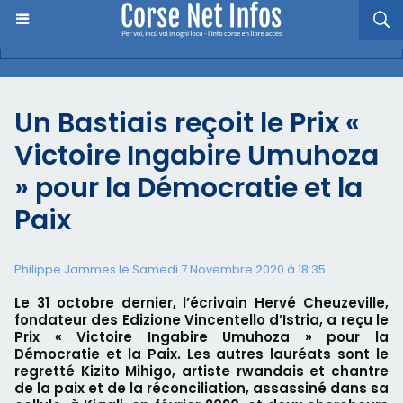
Un Bastiais reçoit le Prix «
Victoire Ingabire Umuhoza
» pour la Démocratie et la
Paix
Philippe Jammes le Samedi 7 Novembre 2020 à 18:35
Le 31 octobre dernier, l’écrivain Hervé Cheuzeville,
fondateur des Edizione Vincentello d’Istria, a reçu le
Prix « Victoire Ingabire Umuhoza » pour la
Démocratie et la Paix. Les autres lauréats sont le
regretté Kizito Mihigo, artiste rwandais et chantre
de la paix et de la réconciliation, assassiné dans sa