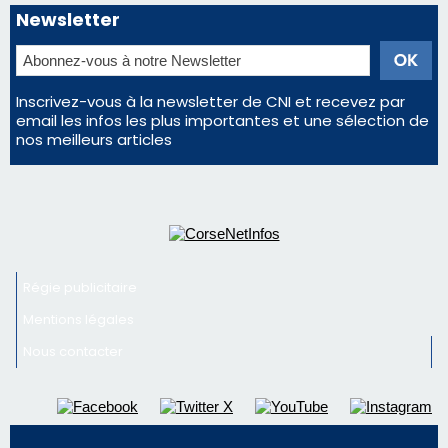
Éclipse du 12 août : la Corse aux premières loges
d'un spectacle qui ne reviendra pas avant 2081
La gendarmerie alerte les restaurateurs corses
face à une nouvelle escroquerie au faux vendeur de
vin
Deux jeunes Ajacciens sur la voie de la médecine
militaire
En Corse, un début de saison marqué par une
consommation en recul dans les restaurants
Newsletter
Inscrivez-vous à la newsletter de CNI et recevez par
email les infos les plus importantes et une sélection de
nos meilleurs articles