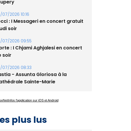
xupery
/07/2026 10:16
cci : I Messageri en concert gratuit
udi soir
/07/2026 09:55
rte : I Chjami Aghjalesi en concert
 soir
/07/2026 08:33
stia - Assunta Gloriosa à la
athédrale Sainte-Marie
es plus lus