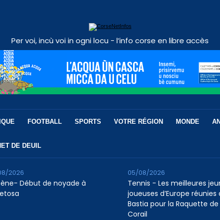
Per voi, incù voi in ogni locu - l’info corse en libre accès
IQUE
FOOTBALL
SPORTS
VOTRE RÉGION
MONDE
A
ET DE DEUIL
08/2026
05/08/2026
tène- Début de noyade à
Tennis - Les meilleures je
etosa
joueuses d’Europe réunies 
Bastia pour la Raquette de
Corail