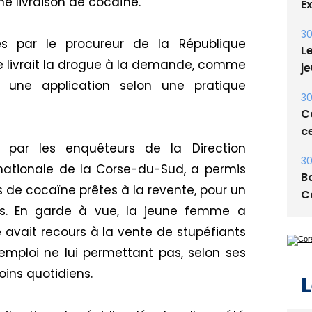
ine livraison de cocaïne.
E
30
s par le procureur de la République
Le
ue livrait la drogue à la demande, comme
je
une application selon une pratique
30
Co
ce
il par les enquêteurs de la Direction
30
nationale de la Corse-du-Sud, a permis
Ba
 de cocaïne prêtes à la revente, pour un
C
es. En garde à vue, la jeune femme a
le avait recours à la vente de stupéfiants
emploi ne lui permettant pas, selon ses
oins quotidiens.
L