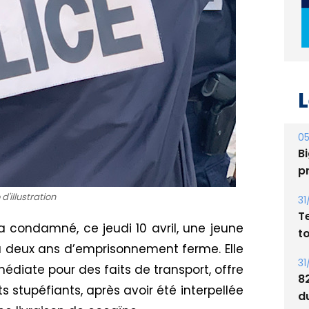
L
05
Bi
p
d'illustration
31
T
 a condamné, ce jeudi 10 avril, une jeune
t
 deux ans d’emprisonnement ferme. Elle
31
iate pour des faits de transport, offre
8
s stupéfiants, après avoir été interpellée
d