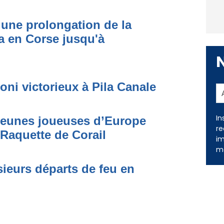
une prolongation de la
 en Corse jusqu'à
oni victorieux à Pila Canale
In
 jeunes joueuses d’Europe
re
 Raquette de Corail
im
me
ieurs départs de feu en