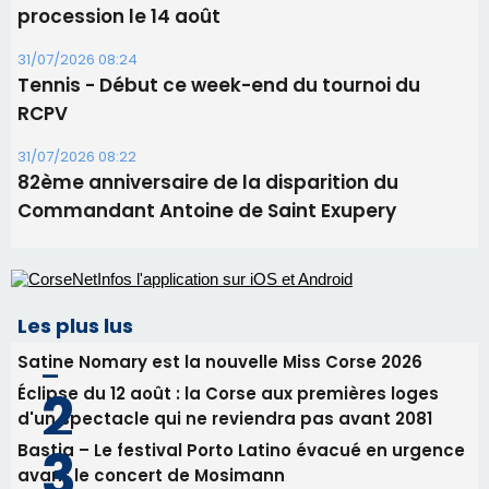
Les plus lus
Satine Nomary est la nouvelle Miss Corse 2026
Éclipse du 12 août : la Corse aux premières loges
d'un spectacle qui ne reviendra pas avant 2081
Bastia – Le festival Porto Latino évacué en urgence
avant le concert de Mosimann
En Corse, un début de saison marqué par une
consommation en recul dans les restaurants
La gendarmerie alerte les restaurateurs corses
face à une nouvelle escroquerie au faux vendeur de
vin
Newsletter