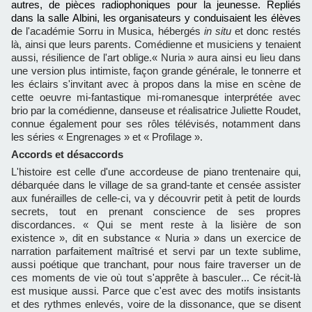
autres, de pièces radiophoniques pour la jeunesse. Repliés
dans la salle Albini, les organisateurs y conduisaient les élèves
d
e l'académie Sorru in Musica, hébergés
in situ
et donc restés
là, ainsi que leurs parents. Comédienne et musiciens y tenaient
aussi, résilience de l'art oblige.« Nuria » aura ainsi eu lieu dans
une version plus intimiste, façon grande générale, le tonnerre et
les éclairs s'invitant avec à propos dans la mise en scène de
cette oeuvre mi-fantastique mi-romanesque interprétée avec
brio par la comédienne, danseuse et réalisatrice Juliette Roudet,
connue également pour ses rôles télévisés, notamment dans
les séries « Engrenages » et « Profilage ».
Accords et désaccords
L'histoire est celle d'une accordeuse de piano trentenaire qui,
débarquée dans le village de sa grand-tante et censée assister
aux funérailles de celle-ci, va y découvrir petit à petit de lourds
secrets, tout en prenant conscience de ses propres
discordances. « Qui se ment reste à la lisière de son
existence », dit en substance « Nuria » dans un exercice de
narration parfaitement maîtrisé et servi par un texte sublime,
aussi poétique que tranchant, pour nous faire traverser un de
ces moments de vie où tout s'apprête à basculer... Ce récit-là
est musique aussi. Parce que c'est avec des motifs insistants
et des rythmes enlevés, voire de la dissonance, que se disent