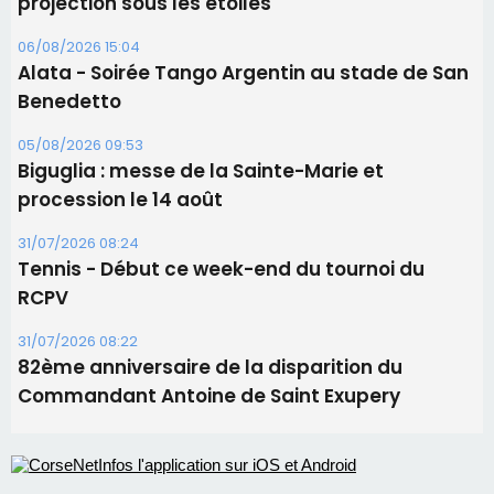
31/07/2026 08:24
Tennis - Début ce week-end du tournoi du
RCPV
31/07/2026 08:22
82ème anniversaire de la disparition du
Commandant Antoine de Saint Exupery
Les plus lus
Satine Nomary est la nouvelle Miss Corse 2026
Éclipse du 12 août : la Corse aux premières loges
d'un spectacle qui ne reviendra pas avant 2081
Bastia – Le festival Porto Latino évacué en urgence
avant le concert de Mosimann
En Corse, un début de saison marqué par une