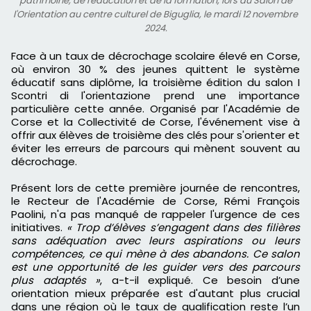
patrimoine, de l'éducation et de la formation, lors du Salon de
l'Orientation au centre culturel de Biguglia, le mardi 12 novembre
2024.
Face à un taux de décrochage scolaire élevé en Corse,
où environ 30 % des jeunes quittent le système
éducatif sans diplôme, la troisième édition du salon I
Scontri di l'orientazione prend une importance
particulière cette année. Organisé par l'Académie de
Corse et la Collectivité de Corse, l'événement vise à
offrir aux élèves de troisième des clés pour s'orienter et
éviter les erreurs de parcours qui mènent souvent au
décrochage.
Présent lors de cette première journée de rencontres,
le Recteur de l'Académie de Corse, Rémi François
Paolini, n'a pas manqué de rappeler l'urgence de ces
initiatives.
« Trop d’élèves s’engagent dans des filières
sans adéquation avec leurs aspirations ou leurs
compétences, ce qui mène à des abandons. Ce salon
est une opportunité de les guider vers des parcours
plus adaptés »
, a-t-il expliqué. Ce besoin d’une
orientation mieux préparée est d'autant plus crucial
dans une région où le taux de qualification reste l’un