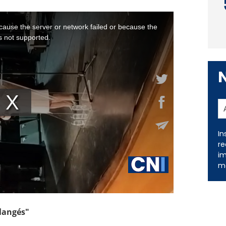
In
re
im
me
langés"