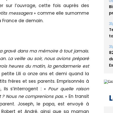
s
r sur l’ouvrage, cette fois auprès des
05
tits messagers
» comme elle surnomme
Bi
a France de demain.
p
31
T
t
era gravé dans ma mémoire à tout jamais.
an. La veille au soir, nous avions préparé
31
8
 trois heures du matin, la gendarmerie est
d
 petite Lili a onze ans et demi quand la
E
etits frères et ses parents. Emprisonnés à
, ils s’interrogent : «
Pour quelle raison
it ? Nous ne comprenions pas.
» En transit
parent. Joseph, le papa, est envoyé à
L
es Robert et André, ainsi que sa maman