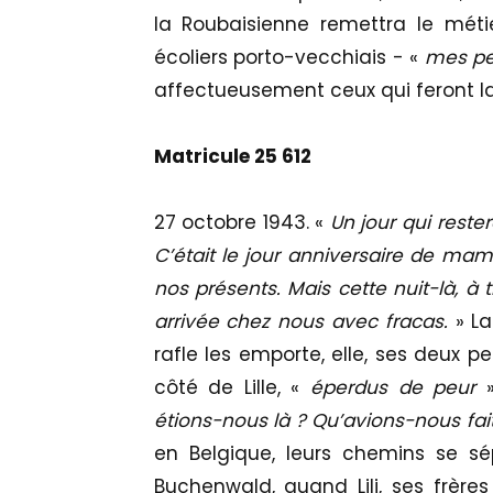
la Roubaisienne remettra le métie
écoliers porto-vecchiais - «
mes pe
affectueusement ceux qui feront l
Matricule 25 612
27 octobre 1943. «
Un jour qui rest
C’était le jour anniversaire de mam
nos présents. Mais cette nuit-là, à
arrivée chez nous avec fracas.
» La
rafle les emporte, elle, ses deux p
côté de Lille, «
éperdus de peur
»
étions-nous là ? Qu’avions-nous fa
en Belgique, leurs chemins se sé
Buchenwald, quand Lili, ses frèr