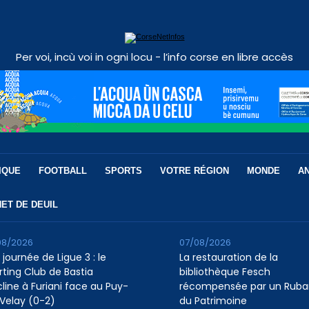
Per voi, incù voi in ogni locu - l’info corse en libre accès
IQUE
FOOTBALL
SPORTS
VOTRE RÉGION
MONDE
A
ET DE DEUIL
08/2026
07/08/2026
 journée de Ligue 3 : le
La restauration de la
rting Club de Bastia
bibliothèque Fesch
cline à Furiani face au Puy-
récompensée par un Ruba
Velay (0-2)
du Patrimoine