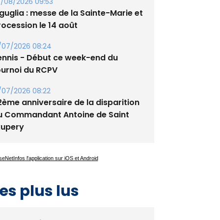
tade de San Benedetto
/08/2026 09:53
guglia : messe de la Sainte-Marie et
rocession le 14 août
/07/2026 08:24
ennis - Début ce week-end du
ournoi du RCPV
/07/2026 08:22
2ème anniversaire de la disparition
u Commandant Antoine de Saint
xupery
es plus lus