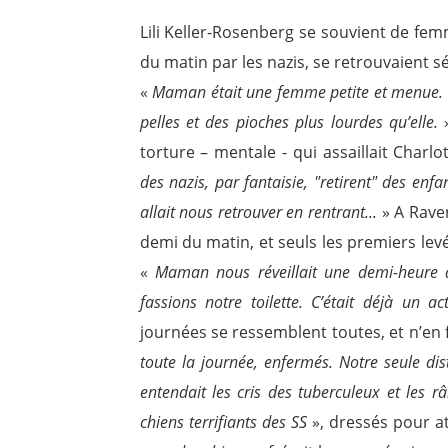
Lili Keller-Rosenberg se souvient de fe
du matin par les nazis, se retrouvaient s
«
Maman était une femme petite et menue. E
pelles et des pioches plus lourdes qu’elle.
»
torture – mentale - qui assaillait Charlot
des nazis, par fantaisie, "retirent" des en
allait nous retrouver en rentrant...
» A Raven
demi du matin, et seuls les premiers levés
«
Maman nous réveillait une demi-heure a
fassions notre toilette. C’était déjà un ac
journées se ressemblent toutes, et n’en f
toute la journée, enfermés. Notre seule dis
entendait les cris des tuberculeux et les 
chiens terrifiants des SS
», dressés pour a