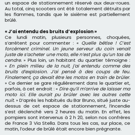
un espace de stationnement réservé aux deux-roues.
Au total, cinq scooters ont été totalement détruits par
les flammes, tandis que le sixième est partiellement
brûlé.
« J’ai entendu des bruits d’explosion »
Ce lundi matin
, plusieurs personnes, choquées,
s’arrêtent pour commenter : «
Quelle bêtise ! C’est
forcément criminel. Un jeune serveur du coin venait
juste de s’acheter une moto, elle n’est plus qu’un tas de
cendre.
» Plus loin, un habitant du quartier témoigne :
«
En plein milieu de la nuit, j’ai entendu comme des
bruits d’explosion. J’ai pensé à des coups de feu.
Finalement, ça devait être les motos en train de brûler
.
» Ce dernier se gare régulièrement dans le quartier et,
parfois, à cet endroit : «
Dire qu’il m’arrive de laisser ma
moto ici. Elle aurait pu brûler avec les autres cette
nuit.
» D’après les habitués du Bar Bruno, situé juste au-
dessus de cet espace de stationnement, l’incendie
s’est déclenché
vers 2 heures du matin
. En effet, les
pompiers sont intervenus
à 2 h 20
, selon nos confrères
de France
3 Via Stella
. Dans tous les cas, sur place, ce
matin, l’odeur de brûlé était encore bien prégnante.