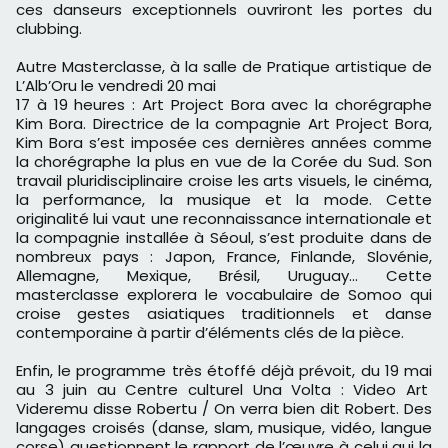
ces danseurs exceptionnels ouvriront les portes du
clubbing.
Autre Masterclasse, à la salle de Pratique artistique de
L’Alb’Oru le vendredi 20 mai
17 à 19 heures : Art Project Bora avec la chorégraphe
Kim Bora. Directrice de la compagnie Art Project Bora,
Kim Bora s’est imposée ces dernières années comme
la chorégraphe la plus en vue de la Corée du Sud. Son
travail pluridisciplinaire croise les arts visuels, le cinéma,
la performance, la musique et la mode. Cette
originalité lui vaut une reconnaissance internationale et
la compagnie installée à Séoul, s’est produite dans de
nombreux pays : Japon, France, Finlande, Slovénie,
Allemagne, Mexique, Brésil, Uruguay... Cette
masterclasse explorera le vocabulaire de Somoo qui
croise gestes asiatiques traditionnels et danse
contemporaine à partir d’éléments clés de la pièce.
Enfin, le programme très étoffé déjà prévoit, du 19 mai
au 3 juin au Centre culturel Una Volta : Video Art
Videremu disse Robertu / On verra bien dit Robert. Des
langages croisés (danse, slam, musique, vidéo, langue
corse) questionnent le rapport de l’œuvre à celui qui la