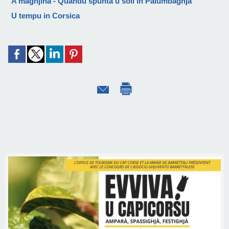
A màghjina - Quandu spunta u soli in Palumbaghja
U tempu in Corsica