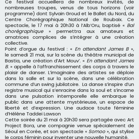
Ce festival accueillera de nombreux invités, de
nombreuses troupes, venus de tous horizons (voir
programme) dont Sylvain Groud et le Ballet du Nord, du
Centre Chorégraphique National de Roubaix. Ce
spectacle, le 17 mai à 20h30 à l’Alb’Oru, baptisé «
Bal
chorégraphique
» permettra aux amateurs et
amatrices complices de s’intégrer à une création
collective.
Point d’orgue du festival : «
En attendant James B
»,
le samedi 21 mai, sur la scène du théâtre municipal de
Bastia, une création d’Art Mouv’. «
En attendant James
B
. » appelle à l’affranchissement des corps à travers le
plaisir de danser. L’imaginaire des artistes se déploie
dans la salle et sur la scène, dans une célébration
commune d’un swing jubilatoire. La danse s’inspire d’un
registre musical qui s’enracine dans la soul et s’incarne
dans une pulsation intemporelle elle embarque le
public dans une attente mystérieuse, un espace de
liberté et d’expression. Une audace toute féminine
d’Hélène Taddei Lawson
Cette soirée du 21 mai à 20h30 sera partagée avec Art
Project Bora, une compagnie venue spécialement de
Séoul en Corée, et son spectacle «
Somoo
», qui stylise
le corps féminin pour inventer une nouvelle humanité.