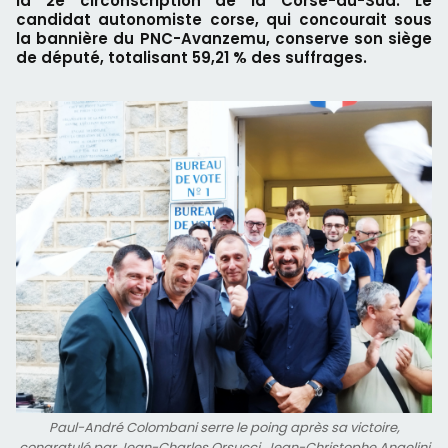
la 2e circonscription de la Corse-du-Sud. Le
candidat autonomiste corse, qui concourait sous
la bannière du PNC-Avanzemu, conserve son siège
de député, totalisant 59,21 % des suffrages.
Paul-André Colombani serre le poing après sa victoire,
congratulé par Jean-Charles Orsucci, Jean-Christophe Angelini