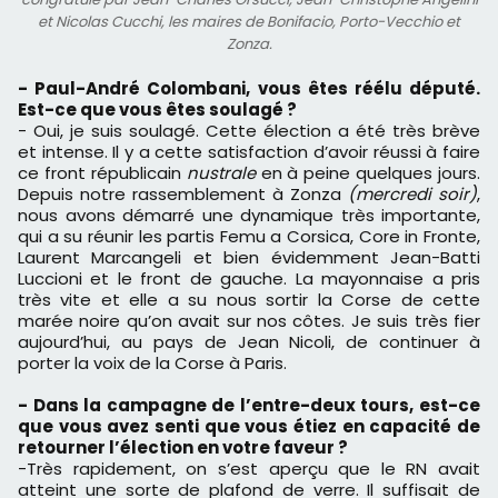
et Nicolas Cucchi, les maires de Bonifacio, Porto-Vecchio et
Zonza.
- Paul-André Colombani, vous êtes réélu député.
Est-ce que vous êtes soulagé ?
- Oui, je suis soulagé. Cette élection a été très brève
et intense. Il y a cette satisfaction d’avoir réussi à faire
ce front républicain
nustrale
en à peine quelques jours.
Depuis notre rassemblement à Zonza
(mercredi soir)
,
nous avons démarré une dynamique très importante,
qui a su réunir les partis Femu a Corsica, Core in Fronte,
Laurent Marcangeli et bien évidemment Jean-Batti
Luccioni et le front de gauche. La mayonnaise a pris
très vite et elle a su nous sortir la Corse de cette
marée noire qu’on avait sur nos côtes. Je suis très fier
aujourd’hui, au pays de Jean Nicoli, de continuer à
porter la voix de la Corse à Paris.
- Dans la campagne de l’entre-deux tours, est-ce
que vous avez senti que vous étiez en capacité de
retourner l’élection en votre faveur ?
-Très rapidement, on s’est aperçu que le RN avait
atteint une sorte de plafond de verre. Il suffisait de