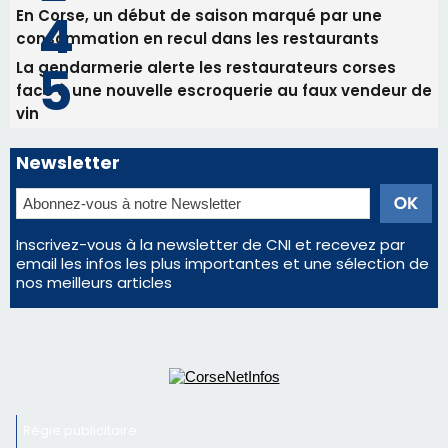
Les plus lus
Satine Nomary est la nouvelle Miss Corse 2026
Éclipse du 12 août : la Corse aux premières loges
d'un spectacle qui ne reviendra pas avant 2081
Éclipse du 12 août : Où s'installer en Corse pour
profiter pleinement du spectacle ?
En Corse, un début de saison marqué par une
consommation en recul dans les restaurants
La gendarmerie alerte les restaurateurs corses
face à une nouvelle escroquerie au faux vendeur de
vin
Newsletter
Inscrivez-vous à la newsletter de CNI et recevez par