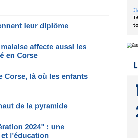
Bi
p
ennent leur diplôme
31
T
t
 malaise affecte aussi les
ré en Corse
 Corse, là où les enfants
L
haut de la pyramide
ration 2024" : une
 et l'éducation