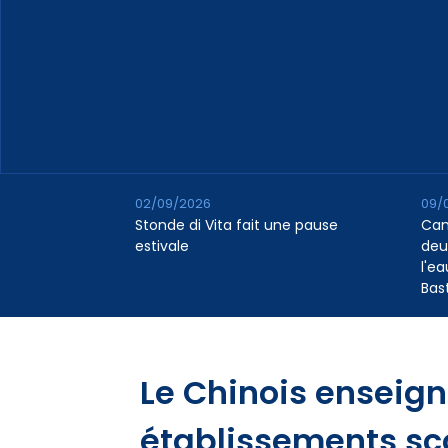
02/09/2026
09/
Stonde di Vita fait une pause
Cana
estivale
deu
l'e
Bas
Le Chinois enseig
établissements sco