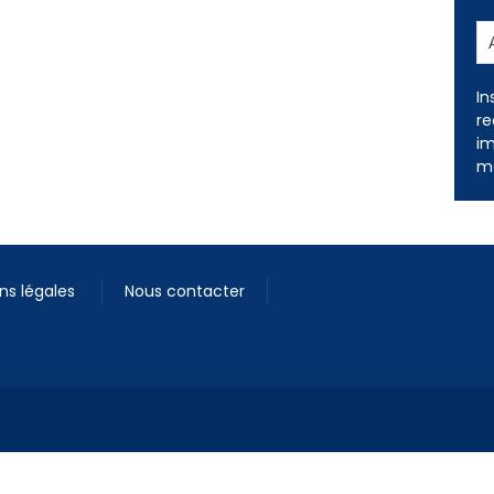
In
re
im
me
ns légales
Nous contacter