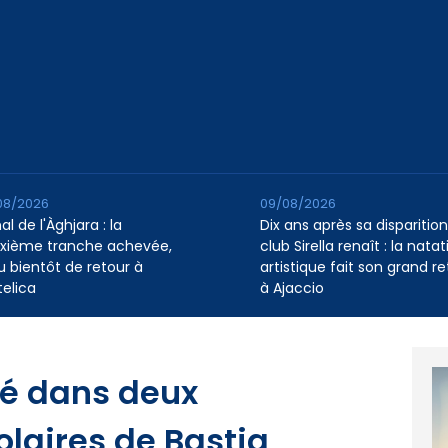
08/2026
09/08/2026
l de l'Àghjara : la
Dix ans après sa disparition,
xième tranche achevée,
club Sirella renaît : la natat
au bientôt de retour à
artistique fait son grand re
telica
à Ajaccio
né dans deux
laires de Bastia