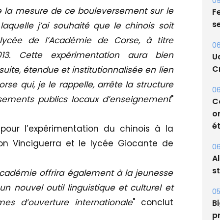
e la mesure de ce bouleversement sur le
laquelle j’ai souhaité que le chinois soit
09
Fe
ycée de l’Académie de Corse, à titre
s
013. Cette expérimentation aura bien
uite, étendue et institutionnalisée en lien
06
U
orse qui, je le rappelle, arrête la structure
Cr
ssements publics locaux d’enseignement
"
06
C
pour l’expérimentation du chinois à la
o
on Vinciguerra et le lycée Giocante de
ét
06
académie offrira également à la jeunesse
A
 un nouvel outil linguistique et culturel et
s
es d’ouverture internationale
" conclut
05