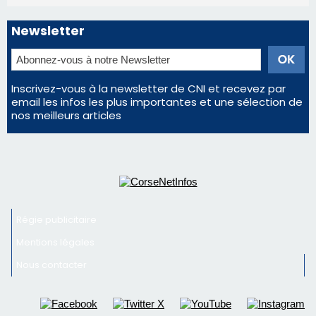
Régie publicitaire
Mentions légales
Nous contacter
© 2026 corsenetinfos