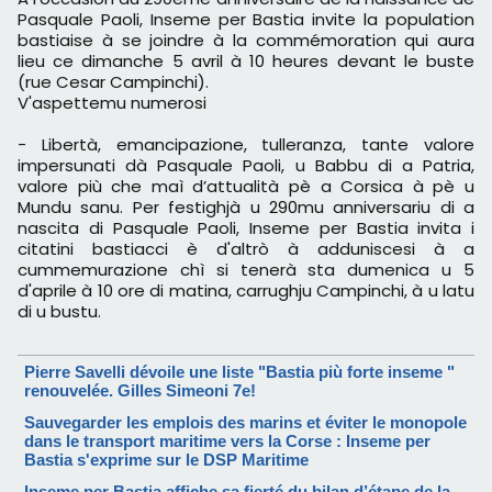
Pasquale Paoli, Inseme per Bastia invite la population
bastiaise à se joindre à la commémoration qui aura
lieu ce dimanche 5 avril à 10 heures devant le buste
(rue Cesar Campinchi).
V'aspettemu numerosi
- Libertà, emancipazione, tulleranza, tante valore
impersunati dà Pasquale Paoli, u Babbu di a Patria,
valore più che maì d’attualità pè a Corsica à pè u
Mundu sanu. Per festighjà u 290mu anniversariu di a
nascita di Pasquale Paoli, Inseme per Bastia invita i
citatini bastiacci è d'altrò à adduniscesi à a
cummemurazione chì si tenerà sta dumenica u 5
d'aprile à 10 ore di matina, carrughju Campinchi, à u latu
di u bustu.
Pierre Savelli dévoile une liste "Bastia più forte inseme "
renouvelée. Gilles Simeoni 7e!
Sauvegarder les emplois des marins et éviter le monopole
dans le transport maritime vers la Corse : Inseme per
Bastia s'exprime sur le DSP Maritime
Inseme per Bastia affiche sa fierté du bilan d’étape de la