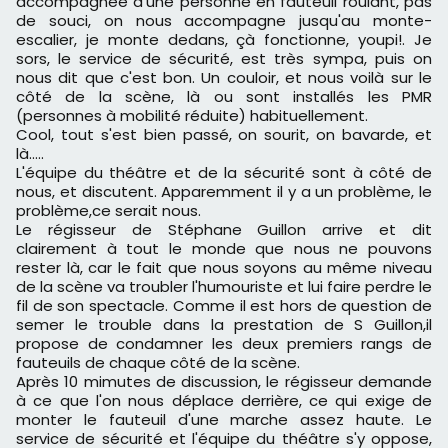
accompagnée d'une personne en fauteuil roulant, pas
de souci, on nous accompagne jusqu'au monte-
escalier, je monte dedans, çà fonctionne, youpi!. Je
sors, le service de sécurité, est très sympa, puis on
nous dit que c'est bon. Un couloir, et nous voilà sur le
côté de la scène, là ou sont installés les PMR
(personnes à mobilité réduite) habituellement.
Cool, tout s'est bien passé, on sourit, on bavarde, et
là.....
L'équipe du théâtre et de la sécurité sont à côté de
nous, et discutent. Apparemment il y a un problème, le
problème,ce serait nous.
Le régisseur de Stéphane Guillon arrive et dit
clairement à tout le monde que nous ne pouvons
rester là, car le fait que nous soyons au même niveau
de la scène va troubler l'humouriste et lui faire perdre le
fil de son spectacle. Comme il est hors de question de
semer le trouble dans la prestation de S Guillon,il
propose de condamner les deux premiers rangs de
fauteuils de chaque côté de la scène.
Après 10 mimutes de discussion, le régisseur demande
à ce que l'on nous déplace derrière, ce qui exige de
monter le fauteuil d'une marche assez haute. Le
service de sécurité et l'équipe du théâtre s'y oppose,