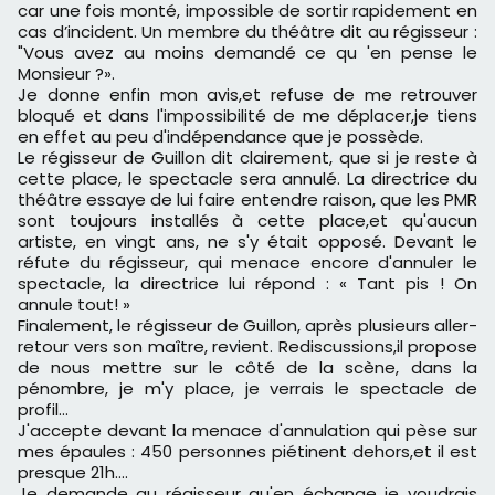
car une fois monté, impossible de sortir rapidement en
cas d’incident. Un membre du théâtre dit au régisseur :
"Vous avez au moins demandé ce qu 'en pense le
Monsieur ?».
Je donne enfin mon avis,et refuse de me retrouver
bloqué et dans l'impossibilité de me déplacer,je tiens
en effet au peu d'indépendance que je possède.
Le régisseur de Guillon dit clairement, que si je reste à
cette place, le spectacle sera annulé. La directrice du
théâtre essaye de lui faire entendre raison, que les PMR
sont toujours installés à cette place,et qu'aucun
artiste, en vingt ans, ne s'y était opposé. Devant le
réfute du régisseur, qui menace encore d'annuler le
spectacle, la directrice lui répond : « Tant pis ! On
annule tout! »
Finalement, le régisseur de Guillon, après plusieurs aller-
retour vers son maître, revient. Rediscussions,il propose
de nous mettre sur le côté de la scène, dans la
pénombre, je m'y place, je verrais le spectacle de
profil...
J'accepte devant la menace d'annulation qui pèse sur
mes épaules : 450 personnes piétinent dehors,et il est
presque 21h....
Je demande au régisseur qu'en échange je voudrais