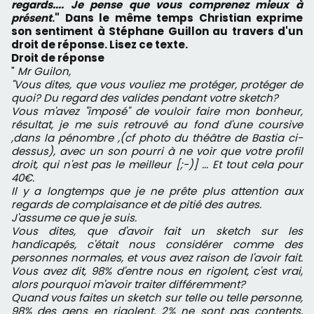
regards.... Je pense que vous comprenez mieux à
présent
." Dans le même temps Christian exprime
son sentiment à Stéphane Guillon au travers d'un
droit de réponse. Lisez ce texte.
Droit de réponse
"
Mr Guilon,
"Vous dites, que vous vouliez me protéger, protéger de
quoi? Du regard des valides pendant votre sketch?
Vous m'avez "imposé" de vouloir faire mon bonheur,
résultat, je me suis retrouvé au fond d'une coursive
,dans la pénombre ,(cf photo du théâtre de Bastia ci-
dessus), avec un son pourri à ne voir que votre profil
droit, qui n'est pas le meilleur [;-)] ... Et tout cela pour
40€.
Il y a longtemps que je ne prête plus attention aux
regards de complaisance et de pitié des autres.
J'assume ce que je suis.
Vous dites, que d'avoir fait un sketch sur les
handicapés, c'était nous considérer comme des
personnes normales, et vous avez raison de l'avoir fait.
Vous avez dit, 98% d'entre nous en rigolent, c'est vrai,
alors pourquoi m'avoir traiter différemment?
Quand vous faites un sketch sur telle ou telle personne,
98% des gens en rigolent, 2% ne sont pas contents,