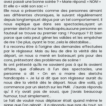
avez passé une bonne soirée ? » Marie répond: « NON! »
Et elle a « vidé son sac » !
Elle nous a présentés comme des personnes aimant
ses différentes chroniques, le suivant régulièrement
depuis longtemps,et déçus par un tel comportement. Il
nous explique que dans ses spectacles,ayant un
premier sketch sur les handicapés,aucune personne en
fauteuil se trouve au premier rang ! Pourquoi ? Et bien
parce que cela peut gêner les valides et les empêcher
de rire ! De plus, ayant le trac ,cela le déstabilise....
Il a reconnu être à l'origine des demandes effectuées
par le régisseur. Mais au lieu de dire la vérité dès le
départ, on nous a mené en bateau,et pris pour des
cons, prétextant des problèmes de scène !
Ils ont prétexté qu'ils ne savaient pas à qui ils avaient
affaire, que d'ailleurs à l'un des spectacles, une
personne a dit « On en a marre des sketchs
handicapés ». Je lui ai dit que son régisseur aurait du
nous dire la vérité dès le départ. Nous dire voilà, çà
commence par un sketch sur les PMR. J'aurais répondu
qu' il n'y avait pas de souci, que j'avais beaucoup
humour, tout simplement...
Le fait de vouloir nous déplacer était quand même le
signe que l'on gênait... Il a répondu que pas du tout, sa