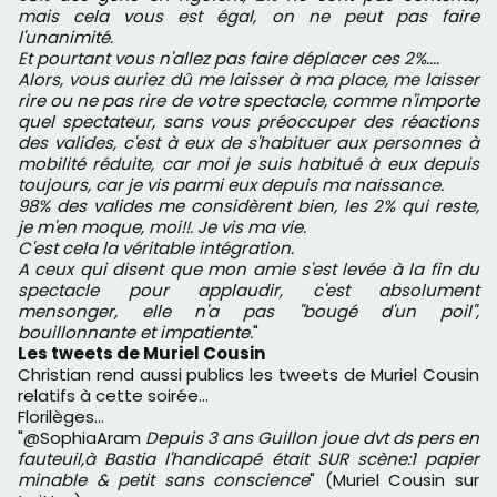
mais cela vous est égal, on ne peut pas faire
l'unanimité.
Et pourtant vous n'allez pas faire déplacer ces 2%....
Alors, vous auriez dû me laisser à ma place, me laisser
rire ou ne pas rire de votre spectacle, comme n'importe
quel spectateur, sans vous préoccuper des réactions
des valides, c'est à eux de s'habituer aux personnes à
mobilité réduite, car moi je suis habitué à eux depuis
toujours, car je vis parmi eux depuis ma naissance.
98% des valides me considèrent bien, les 2% qui reste,
je m'en moque, moi!!. Je vis ma vie.
C'est cela la véritable intégration.
A ceux qui disent que mon amie s'est levée à la fin du
spectacle pour applaudir, c'est absolument
mensonger, elle n'a pas "bougé d'un poil",
bouillonnante et impatiente.
"
Les tweets de Muriel Cousin
Christian rend aussi publics les tweets de Muriel Cousin
relatifs à cette soirée…
Florilèges…
"@SophiaAram
Depuis 3 ans Guillon joue dvt ds pers en
fauteuil,à Bastia l'handicapé était SUR scène:1 papier
minable & petit sans conscience
" (Muriel Cousin sur