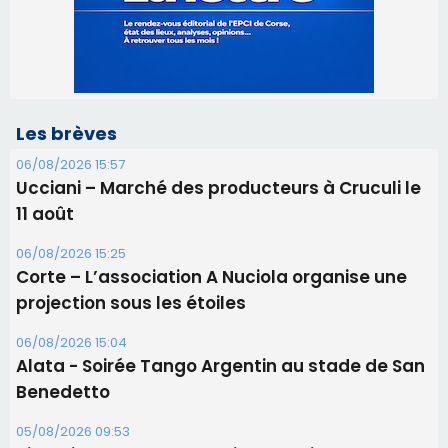
Ucciani – Marché des producteurs à Cruculi le
11 août
06/08/2026 15:25
Corte – L’association A Nuciola organise une
projection sous les étoiles
06/08/2026 15:04
Alata - Soirée Tango Argentin au stade de San
Benedetto
05/08/2026 09:53
Biguglia : messe de la Sainte-Marie et
procession le 14 août
31/07/2026 08:24
Tennis - Début ce week-end du tournoi du
RCPV
31/07/2026 08:22