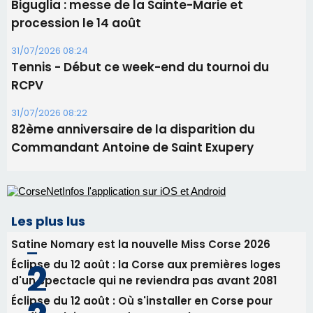
82ème anniversaire de la disparition du
Commandant Antoine de Saint Exupery
Les plus lus
Satine Nomary est la nouvelle Miss Corse 2026
Éclipse du 12 août : la Corse aux premières loges
d'un spectacle qui ne reviendra pas avant 2081
Éclipse du 12 août : Où s'installer en Corse pour
profiter pleinement du spectacle ?
En Corse, un début de saison marqué par une
consommation en recul dans les restaurants
La gendarmerie alerte les restaurateurs corses
face à une nouvelle escroquerie au faux vendeur de
vin
Newsletter