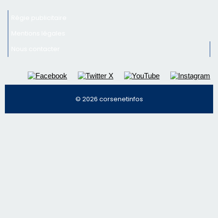
Newsletter
Inscrivez-vous à la newsletter de CNI et recevez par
email les infos les plus importantes et une sélection de
nos meilleurs articles
Régie publicitaire
Mentions légales
Nous contacter
© 2026 corsenetinfos