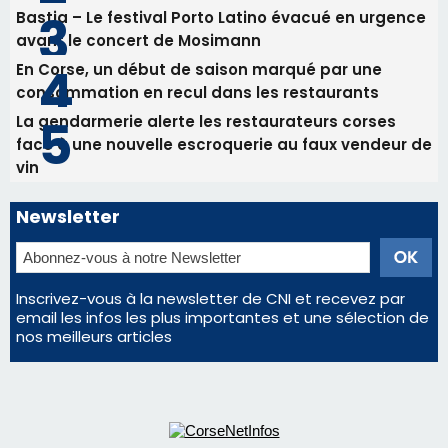
82ème anniversaire de la disparition du
Commandant Antoine de Saint Exupery
Les plus lus
Satine Nomary est la nouvelle Miss Corse 2026
Éclipse du 12 août : la Corse aux premières loges
d'un spectacle qui ne reviendra pas avant 2081
Bastia – Le festival Porto Latino évacué en urgence
avant le concert de Mosimann
En Corse, un début de saison marqué par une
consommation en recul dans les restaurants
La gendarmerie alerte les restaurateurs corses
face à une nouvelle escroquerie au faux vendeur de
vin