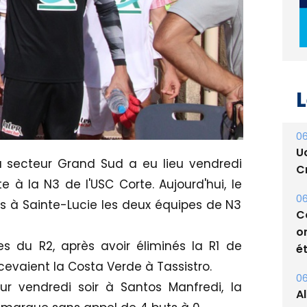
L
06
U
u secteur Grand Sud a eu lieu vendredi
Cr
te à la N3 de l'USC Corte. Aujourd'hui, le
06
s à Sainte-Lucie les deux équipes de N3
C
o
es du R2, après avoir éliminés la R1 de
ét
evaient la Costa Verde à Tassistro.
06
r vendredi soir à Santos Manfredi, la
A