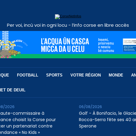
Per voi, incù voi in ogni locu - l’info corse en libre accès
IQUE
FOOTBALL
SPORTS
VOTRE RÉGION
MONDE
A
ET DE DEUIL
08/2026
06/08/2026
Haute-commissaire à
Golf - À Bonifacio, le Glaci
nfance choisit la Corse pour
Rocca-Serra fête ses 40 a
cer un partenariat contre
Sperone
tendance « No Kids »