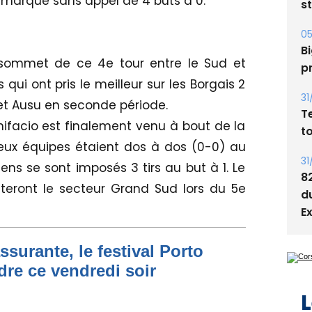
la marque sans appel de 4 buts à 0.
s
05
Bi
sommet de ce 4e tour entre le Sud et
p
 qui ont pris le meilleur sur les Borgais 2
31
et Ausu en seconde période.
T
nifacio est finalement venu à bout de la
t
deux équipes étaient dos à dos (0-0) au
31
ns se sont imposés 3 tirs au but à 1. Le
8
nteront le secteur Grand Sud lors du 5e
d
E
ssurante, le festival Porto
dre ce vendredi soir
L