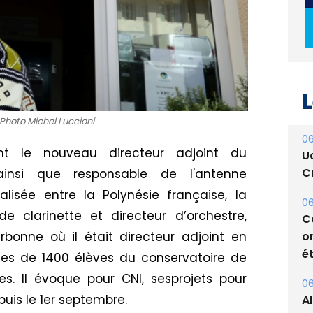
L
Photo Michel Luccioni
06
t le nouveau directeur adjoint du
U
Cr
nsi que responsable de l'antenne
éalisée entre la
Polynésie française
, la
06
de clarinette et directeur d’orchestre,
C
bonne où il était directeur adjoint
en
o
ét
des de 1400 élèves du conservatoire de
es.
Il
évoque
pour
CNI
,
ses
projets
pour
06
puis le 1er septembre.
A