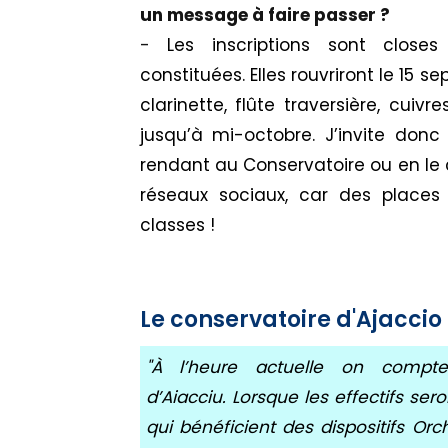
un message à faire passer ?
-
Les inscriptions sont close
constituées.
Elles rouvriront le 15 s
clarinette, flûte traversière, cuivre
jusqu’à mi-octobre.
J’invite donc
rendant au Conservatoire ou en le
réseaux
sociaux,
car des places r
classes !
Le conservatoire d'Ajaccio
"
À l’heure actuelle
on compte e
d’
Aiacciu
.
Lorsque les effectifs ser
qui bénéficient des dispositifs
Orc