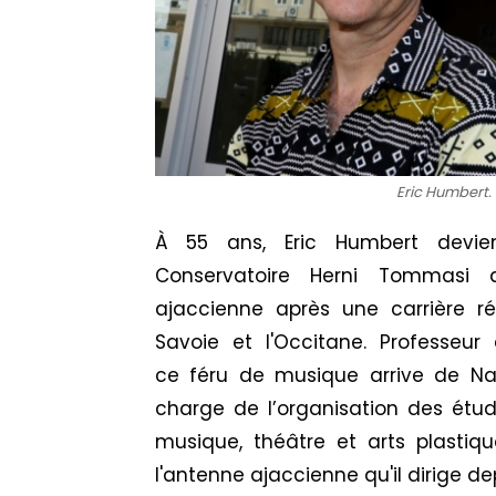
Eric Humbert. 
À
55 ans,
Eric
Humbert
devien
Conservatoire
Herni
Tommasi
ai
ajaccienne après une carrière r
Savoie et l'Occitane.
Professeur 
ce
féru
de musique arrive de Nar
charge
de l’organisation des étu
musique, théâtre et arts plastiqu
l'antenne ajaccienne qu'il dirige de