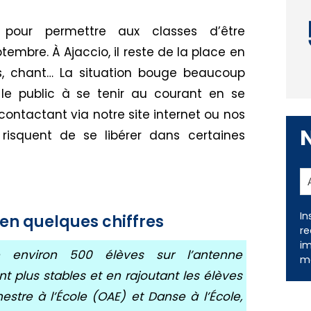
s pour permettre aux classes d’être
eptembre.
À
Ajaccio, il reste de la place en
s,
chant
…
La situation
bouge
beaucoup
 le public à se tenir au courant en se
 contactant
via
notre site internet ou nos
isquent de se libérer dans certaines
In
 en quelques chiffres
re
im
nviron 500 élèves sur l’antenne
me
ont plus stables et en
rajoutant
les élèves
hestre
à l’
École
(
OAE
) et
Danse
à l’
École
,