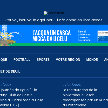
Per voi, incù voi in ogni locu - l’info corse en libre accès
IQUE
FOOTBALL
SPORTS
VOTRE RÉGION
MONDE
A
ET DE DEUIL
08/2026
07/08/2026
 journée de Ligue 3 : le
La restauration de la
rting Club de Bastia
bibliothèque Fesch
cline à Furiani face au Puy-
récompensée par un Ruba
Velay (0-2)
du Patrimoine