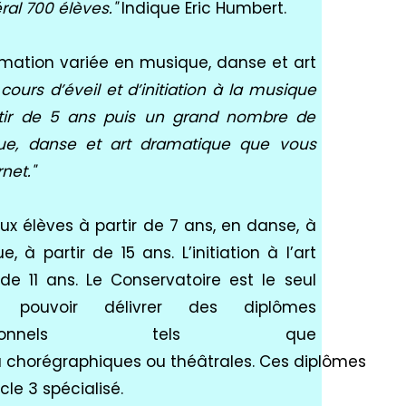
al 700 élèves."
Indique
Eric
Humbert
.
rmation variée en musique, danse et art
ours d’éveil et d’initiation à la musique
tir de 5 ans puis un grand nombre de
ique, danse et art dramatique que vous
net."
ux élèves à partir de 7 ans,
en danse, à
e, à partir de 15 ans.
L’initiation à l’art
de 11 ans.
Le Conservatoire est le seul
pouvoir délivrer des diplômes
onnels
tels que
u
chorégraphiques
ou
théâtrales
.
Ces
diplômes
cle
3 spécialisé.