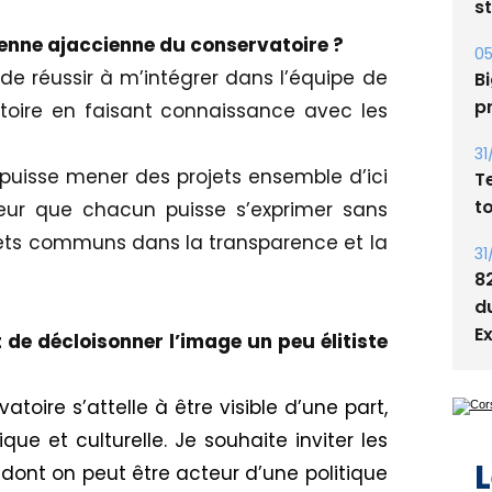
s
tenne ajaccienne du conservatoire ?
05
de réussir à m’intégrer dans l’équipe de
Bi
p
toire en faisant connaissance avec les
31
 puisse mener des projets ensemble d’ici
T
t
cœur que chacun puisse s’exprimer sans
ojets communs dans la transparence et la
31
8
d
E
 de décloisonner l’image un peu élitiste
atoire s’attelle à être visible d’une part,
tique
et
culturelle
.
Je souhaite inviter les
L
n dont on peut être acteur d’une politique