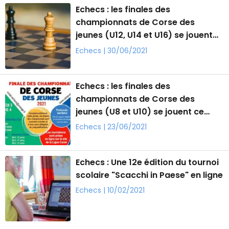
Echecs : les finales des
championnats de Corse des
jeunes (U12, U14 et U16) se jouent
ce samedi à Ghisonaccia
Echecs | 30/06/2021
Echecs : les finales des
championnats de Corse des
jeunes (U8 et U10) se jouent ce
samedi à Corti
Echecs | 23/06/2021
Echecs : Une 12e édition du tournoi
scolaire "Scacchi in Paese" en ligne
Echecs | 10/02/2021