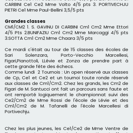
CARBINI Ce1 Ce2 Mme Volto 4/5 pts 3. PORTIVECHJU
PIETRI Ce1 Mme Paul-Bellini 3,5/5 pts
Grandes classes
CM1/CM2 1. S. GAVINU DI CARBINI Cm1 Cm2 Mme Ettori
4/5 Pts 2.BUNIFAZIU Cm1 Cm2 Mme Marcaggi 4/5 pts
3.SOTTA Cm1 Cm2 Mme Chaara 3/5 pts
Ce mardi c'était au tour de 15 classes des écoles de
Sari Solenzara, Porto-Vecchio Marcellesi,
Figari,Pianottoli, LLévie et Zonza de prendre part à
cette grande fête des échecs.
Comme lundi 2 Tournois : Un open réservé aux classes
de Cp, Ce1 et Ce2 et un tournoi toute ronde réservé
aux classes de Cm1/Cm2. Chez les grands, les Cm2 de
Figari de M. Santucci ont fait un parcours sans faute et
ont remporté logiquement le championnat suivi des
Ce2/Cm2 de Mme Rossi de l'école de Lévie et des
Cm1/Cm2 de M. Tafanelli de l'école Marcellesi di
Portivechju.
Chez les plus jeunes, les Ce1/Ce2 de Mme Ventre de