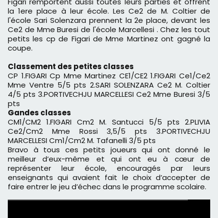
Figari remportent aussi toutes leurs parties et offrent
la 1ere place à leur école. Les Ce2 de M. Coltier de
l'école Sari Solenzara prennent la 2e place, devant les
Ce2 de Mme Buresi de l'école Marcellesi . Chez les tout
petits les cp de Figari de Mme Martinez ont gagné la
coupe.
Classement des petites classes
CP 1.FIGARI Cp Mme Martinez CE1/CE2 1.FIGARI Ce1/Ce2
Mme Ventre 5/5 pts 2.SARI SOLENZARA Ce2 M. Coltier
4/5 pts 3.PORTIVECHJU MARCELLESI Ce2 Mme Buresi 3/5
pts
Gandes classes
CM1/CM2 1.FIGARI Cm2 M. Santucci 5/5 pts 2.PLIVIA
Ce2/Cm2 Mme Rossi 3,5/5 pts 3.PORTIVECHJU
MARCELLESI Cm1/Cm2 M. Tafanelli 3/5 pts
Bravo à tous ces petits joueurs qui ont donné le
meilleur d’eux-même et qui ont eu à cœur de
représenter leur école, encouragés par leurs
enseignants qui avaient fait le choix d’accepter de
faire entrer le jeu d’échec dans le programme scolaire.