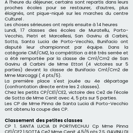
A l’heure du déjeuner, certains sont repartis dans leurs
proches écoles pour se restaurer, d’autres, plus
éloignés, ont pique-niqué sur les marches du centre
Culturel .
Les choses sérieuses ont repris ensuite à 14 heures
Lundi, 17 classes des écoles de Muratellu, Porto-
Vecchio, Pietri et Marcellesi, San Gavinu di Carbini,
Sotta, Santa Lucia de Porto-Vecchio, Bunifacio ont
disputé leur championnat par équipe. Dans la
catégorie CM1/CM2, la compétition a été très serrée et
a été remportée par la classe de Cm1/Cm2 de San
Gavinu di Carbini de Mme Ettori (4 victoires sur 5
parties) devant la classe de Bunifacio Cm1/Cm2 de
Mme Marcaggi ( 4 pts/5).
La première place s'est jouée au 4e départage
(confrontation directe entre les 2 classes).
Chez les petits CP/CE1/CE2, victoire des Ce2 de l'école
de Sotta de Mme Cenit avec 4, 5 pts sur 5 parties.
Les CP de Mme Pinna de Santa Lucia di Porto-Vecchio
ont obtenu la coupe des CP.
Classement des petites classes
CP 1. SANTA LUCIA DI PORTIVECHJU Cp Mme Pinna
CE1/CE2 1.SOTTA Ce2 Mme Cenit 4,5/5 pts 2.S. GAVINU DI