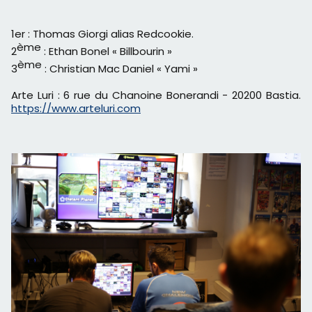
1er : Thomas Giorgi alias Redcookie.
ème
2
: Ethan Bonel « Billbourin »
ème
3
: Christian Mac Daniel « Yami »
Arte Luri : 6 rue du Chanoine Bonerandi - 20200 Bastia.
https://www.arteluri.com