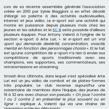
Lors de sa récente assemblée générale l’association
créée en 2010 par Sylvie Biaggioni a en effet décidé
d’élargir sa palette à des activités audiovisuelles,
internet et jeux vidéo. Le e-sport est une activité qui
monte en puissance depuis plusieurs mois chez les
jeunes et les adultes et le
SC B
astia possède d’ailleurs
plusieurs équipes. Pour Antony Valenti à l’origine de la
section e-sport à Arte Luri, «
le e-sport est un vrai
sport qui demande dextérité, concentration, vivacité,
mental en fonction des personnages choisis
». Et le fait
est qu’une compétition de e-sport n’a rien à envier aux
compétitions de sports traditionnels avec ses
champions, ses supporters, ses commentateurs, ses
retransmissions en streaming.
Smash Bros Ultimate, dans lequel s’est spécialisé Arte
Luri est un jeu vidéo de combat et de plates-formes
très populaire. Le club recense aujourd’hui une
soixantaine de membres dans l’équipe, des jeunes de
16 à 32 ans avec chacun son pseudo. «
On joue 1 contre
1 ou 2 contre 2 en présentiel le plus souvent ou en
ligne
» explique A. Valenti qui via une chaine de
streaming guide les débutants.