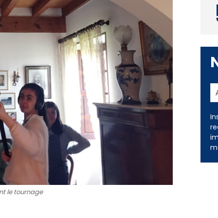
In
re
im
me
t le tournage