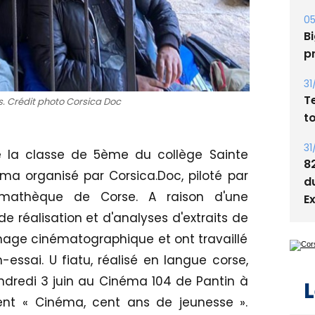
Bi
p
31
T
t
s. Crédit photo Corsica Doc
31
8
d
e la classe de 5ème du collège Sainte
E
éma organisé par Corsica.Doc, piloté par
némathèque de Corse. A raison d'une
e réalisation et d'analyses d'extraits de
l'image cinématographique et ont travaillé
L
-essai. U fiatu, réalisé en langue corse,
ndredi 3 juin au Cinéma 104 de Pantin à
ent « Cinéma, cent ans de jeunesse ».