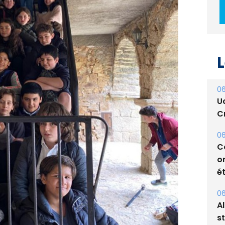
L
06
U
Cr
06
C
o
ét
06
A
s
05