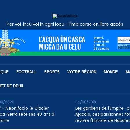
Per voi, incù voi in ogni locu - l’info corse en libre accès
IQUE
FOOTBALL
SPORTS
VOTRE RÉGION
MONDE
A
ET DE DEUIL
08/2026
06/08/2026
 - À Bonifacio, le Glacier
Les gardiens de l'Empire : à
ca-Serra fête ses 40 ans à
Ajaccio, ces passionnés fo
rone
revivre l'histoire de Napolé