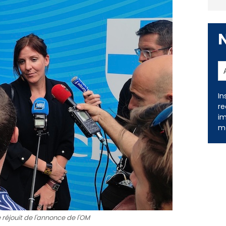
In
re
im
me
 réjouit de l'annonce de l'OM