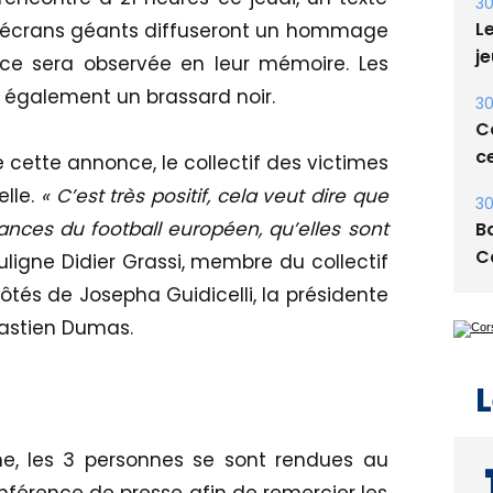
E
es écrans géants diffuseront un hommage
30
nce sera observée en leur mémoire. Les
Le
t également un brassard noir.
je
30
cette annonce, le collectif des victimes
Co
elle.
« C’est très positif,
cela veut dire que
ce
nces du football européen, qu’elles sont
30
ligne Didier Grassi, membre du collectif
Ba
côtés de Josepha Guidicelli, la présidente
C
 Bastien Dumas.
L
e, les 3 personnes se sont rendues au