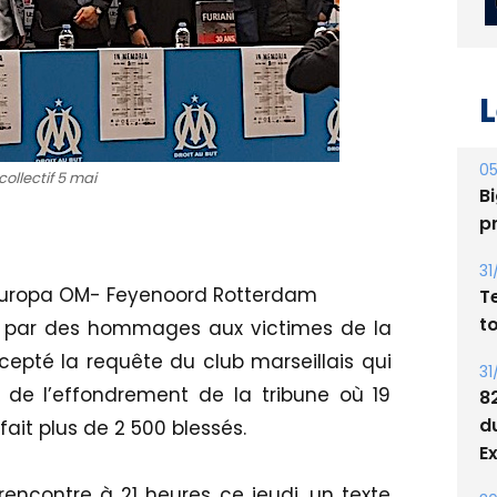
L
collectif 5 mai
05
Bi
p
 Europa OM- Feyenoord Rotterdam
31
 par des hommages aux victimes de la
T
cepté la requête du club marseillais qui
t
de l’effondrement de la tribune où 19
31
fait plus de 2 500 blessés.
8
d
rencontre à 21 heures ce jeudi, un texte