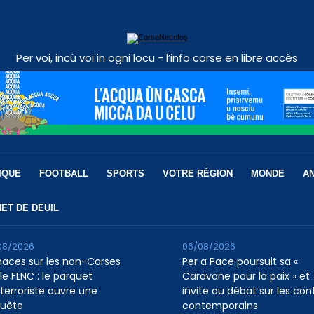
Per voi, incù voi in ogni locu - l’info corse en libre accès
IQUE
FOOTBALL
SPORTS
VOTRE RÉGION
MONDE
A
ET DE DEUIL
08/2026
06/08/2026
aces sur les non-Corses
Per a Pace poursuit sa «
le FLNC : le parquet
Caravane pour la paix » et
iterroriste ouvre une
invite au débat sur les conf
uête
contemporains