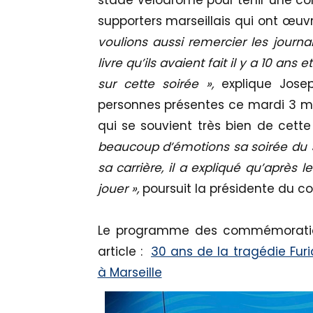
stade Vélodrome pour tenir une con
supporters marseillais qui ont œu
voulions aussi remercier les journa
livre qu’ils avaient fait il y a 10 a
sur cette soirée »,
explique Josep
personnes présentes ce mardi 3 mai
qui se souvient très bien de cette
beaucoup d’émotions sa soirée du 5 m
sa carrière, il a expliqué qu’après l
jouer »,
poursuit la présidente du col
Le programme des commémoration
article :
30 ans de la tragédie Fur
à Marseille