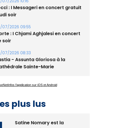
xupery
/07/2026 10:16
cci : I Messageri en concert gratuit
udi soir
/07/2026 09:55
rte : I Chjami Aghjalesi en concert
 soir
/07/2026 08:33
stia - Assunta Gloriosa à la
athédrale Sainte-Marie
es plus lus