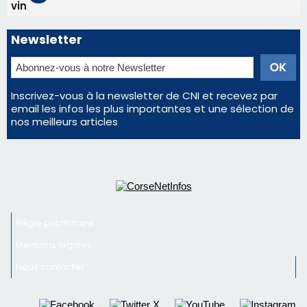
d'un spectacle qui ne reviendra pas avant 2081
Éclipse du 12 août : Où s'installer en Corse pour
profiter pleinement du spectacle ?
En Corse, un début de saison marqué par une
consommation en recul dans les restaurants
La gendarmerie alerte les restaurateurs corses
face à une nouvelle escroquerie au faux vendeur de
vin
Newsletter
Inscrivez-vous à la newsletter de CNI et recevez par
email les infos les plus importantes et une sélection de
nos meilleurs articles