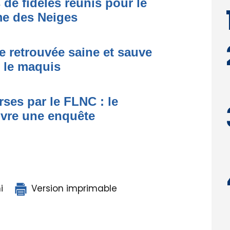
 de fidèles réunis pour le
me des Neiges
e retrouvée saine et sauve
s le maquis
ses par le FLNC : le
uvre une enquête
i
Version imprimable