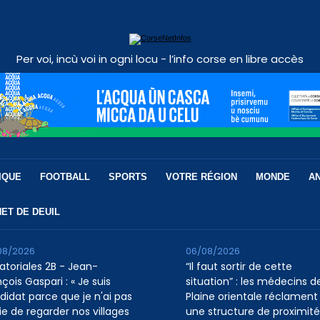
Per voi, incù voi in ogni locu - l’info corse en libre accès
IQUE
FOOTBALL
SPORTS
VOTRE RÉGION
MONDE
A
ET DE DEUIL
08/2026
06/08/2026
atoriales 2B - Jean-
“Il faut sortir de cette
çois Gaspari : « Je suis
situation” : les médecins de
didat parce que je n'ai pas
Plaine orientale réclament
ie de regarder nos villages
une structure de proximité