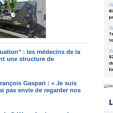
05
Bi
p
31
T
t
31
ituation” : les médecins de la
8
nt une structure de
d
E
rançois Gaspari : « Je suis
ai pas envie de regarder nos
L