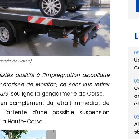
L
06
U
merie de Corse)
Cr
stés positifs à l'impregnation alcoolique
06
torisée de Moltifao, ce sont vus retirer
C
ours"
souligne la gendarmerie de Corse.
o
t en complément du retrait immédiat de
ét
l'attente d'une possible suspension
06
 la Haute-Corse .
A
s