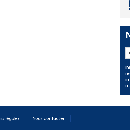
In
re
im
me
ns légales
Nous contacter