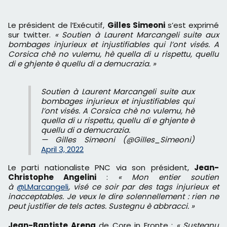
Le président de l’Exécutif,
Gilles Simeoni
s’est exprimé
sur twitter.
« Soutien à Laurent Marcangeli suite aux
bombages injurieux et injustifiables qui l’ont visés. A
Corsica chè no vulemu, hè quella di u rispettu, quellu
di e ghjente è quellu di a demucrazia. »
Soutien à Laurent Marcangeli suite aux
bombages injurieux et injustifiables qui
l’ont visés. A Corsica chè no vulemu, hè
quella di u rispettu, quellu di e ghjente è
quellu di a demucrazia.
— Gilles Simeoni (@Gilles_Simeoni)
April 3, 2022
Le parti nationaliste PNC via son président,
Jean-
Christophe Angelini
:
« Mon entier soutien
à
@LMarcangeli
, visé ce soir par des tags injurieux et
inacceptables. Je veux le dire solennellement : rien ne
peut justifier de tels actes. Sustegnu è abbracci. »
Jean-Baptiste Arena
de Core in Fronte :
« Sustegnu