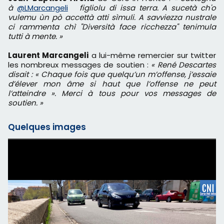
à
@LMarcangeli
figliolu di issa terra. A sucetà ch'o
vulemu ùn pò accettà atti sìmuli. A savviezza nustrale
ci rammenta chì "Diversità face ricchezza" tenimula
tutti à mente. »
Laurent Marcangeli
a lui-même remercier sur twitter
les nombreux messages de soutien :
« René Descartes
disait : « Chaque fois que quelqu’un m’offense, j’essaie
d’élever mon âme si haut que l’offense ne peut
l’atteindre ». Merci à tous pour vos messages de
soutien. »
Quelques images