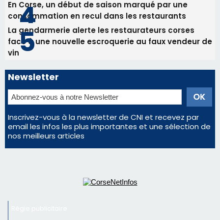
Les plus lus
Satine Nomary est la nouvelle Miss Corse 2026
Éclipse du 12 août : la Corse aux premières loges
d'un spectacle qui ne reviendra pas avant 2081
Éclipse du 12 août : Où s'installer en Corse pour
profiter pleinement du spectacle ?
En Corse, un début de saison marqué par une
consommation en recul dans les restaurants
La gendarmerie alerte les restaurateurs corses
face à une nouvelle escroquerie au faux vendeur de
vin
Newsletter
Inscrivez-vous à la newsletter de CNI et recevez par
email les infos les plus importantes et une sélection de