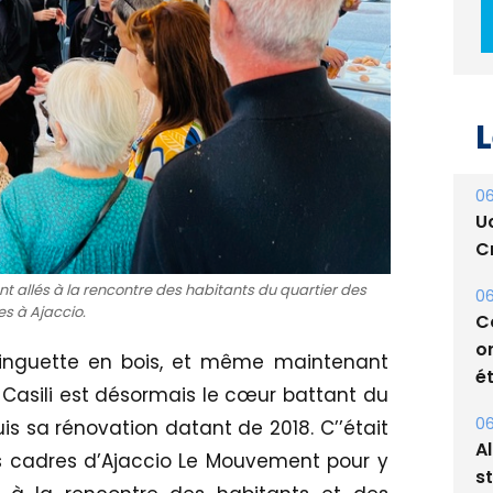
L
06
U
Cr
 allés à la rencontre des habitants du quartier des
06
es à Ajaccio.
C
o
uinguette en bois, et même maintenant
ét
 Casili est désormais le cœur battant du
06
uis sa rénovation datant de 2018. C’’était
A
s cadres d’Ajaccio Le Mouvement pour y
s