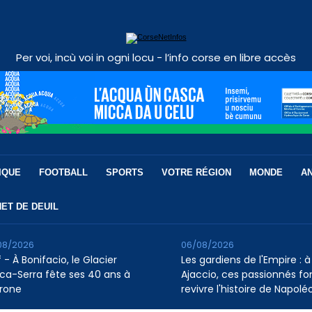
Per voi, incù voi in ogni locu - l’info corse en libre accès
IQUE
FOOTBALL
SPORTS
VOTRE RÉGION
MONDE
A
ET DE DEUIL
08/2026
06/08/2026
 - À Bonifacio, le Glacier
Les gardiens de l'Empire : à
ca-Serra fête ses 40 ans à
Ajaccio, ces passionnés fo
rone
revivre l'histoire de Napolé