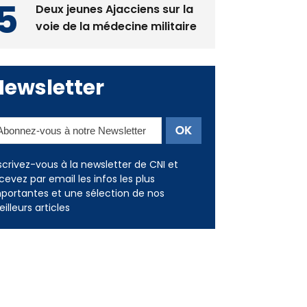
Deux jeunes Ajacciens sur la
voie de la médecine militaire
Newsletter
scrivez-vous à la newsletter de CNI et
cevez par email les infos les plus
portantes et une sélection de nos
illeurs articles