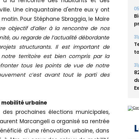
er à la rencontre des habitants et des
05
ville. Une cinquantaine d'entre eux y ont
Bi
atin. Pour Stéphane Sbraggia, le Maire
p
e objectif d’aller à la rencontre de nos
ité, au regarde de l’actualité débordante
31
T
ets structurants. Il est important de
t
notre territoire est bien compris par la
nfronter tous les points de vue de notre
31
8
ouvement c’est avant tout le parti des
d
E
 mobilité urbaine
e des prochaines élections municipales,
Laurent Marcangeli a organisé sa rentrée
L
bénéficié d’une rénovation urbaine, dans