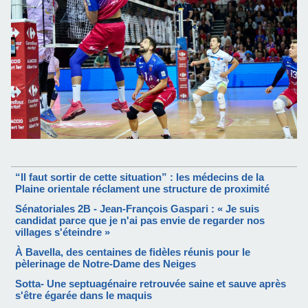
“Il faut sortir de cette situation” : les médecins de la
Plaine orientale réclament une structure de proximité
Sénatoriales 2B - Jean-François Gaspari : « Je suis
candidat parce que je n'ai pas envie de regarder nos
villages s'éteindre »
À Bavella, des centaines de fidèles réunis pour le
pèlerinage de Notre-Dame des Neiges
Sotta- Une septuagénaire retrouvée saine et sauve après
s'être égarée dans le maquis