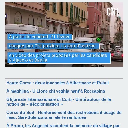
Haute-Corse : deux incendies à Albertacce et Rutali
A màghjina - U Lione chì veghja nant’à Roccapina
Ghjurnate Internaziunale di Corti - Unité autour de la
notion de « décolonisation »
Corse-du-Sud - Renforcement des restrictions d’usage de
l’eau. Sari-Solenzara en alerte renforcée
À Prunu, les Angelini racontent la mémoire du village par