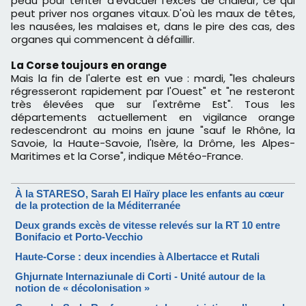
peau pour tenter d'évacuer l'excès de chaleur, ce qui
peut priver nos organes vitaux. D'où les maux de têtes,
les nausées, les malaises et, dans le pire des cas, des
organes qui commencent à défaillir.
La Corse toujours en orange
Mais la fin de l'alerte est en vue : mardi, "les chaleurs
régresseront rapidement par l'Ouest" et "ne resteront
très élevées que sur l'extrême Est". Tous les
départements actuellement en vigilance orange
redescendront au moins en jaune "sauf le Rhône, la
Savoie, la Haute-Savoie, l'Isère, la Drôme, les Alpes-
Maritimes et la Corse", indique Météo-France.
À la STARESO, Sarah El Haïry place les enfants au cœur
de la protection de la Méditerranée
Deux grands excès de vitesse relevés sur la RT 10 entre
Bonifacio et Porto-Vecchio
Haute-Corse : deux incendies à Albertacce et Rutali
Ghjurnate Internaziunale di Corti - Unité autour de la
notion de « décolonisation »