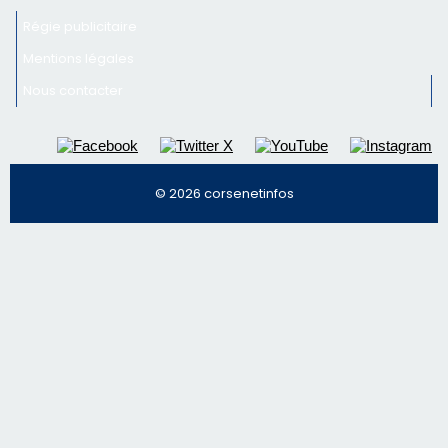
Inscrivez-vous à la newsletter de CNI et recevez par
email les infos les plus importantes et une sélection de
nos meilleurs articles
Régie publicitaire
Mentions légales
Nous contacter
© 2026 corsenetinfos