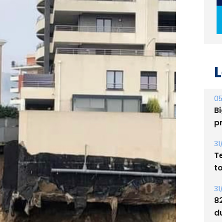
L
05
Bi
p
31
T
t
31
8
d
E