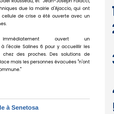
 Gaël Rousseau, et Jean-Joseph Folacci,
hniques due la mairie d'Ajaccio, qui ont
 cellule de crise a été ouverte avec un
es.
immédiatement ouvert
u
n
 l'école Salines 6 pour y accueillir les
r chez des proches. Des solutions de
lace mais les personnes évacuées "n'ont
 commune."
de à Senetosa