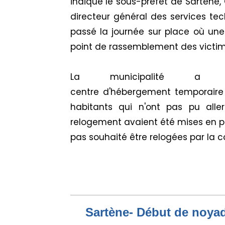
indiqué le sous-préfet de Sartène,
directeur général des services tec
passé la journée sur place où une
point de rassemblement des victim
La municipalité a 
centre
d'
hébergemen
t
temporaire à
habitants qui n'ont pas pu alle
relogement avaient été mises en p
pas souhaité être relogées par la
Sartène- Début de noya