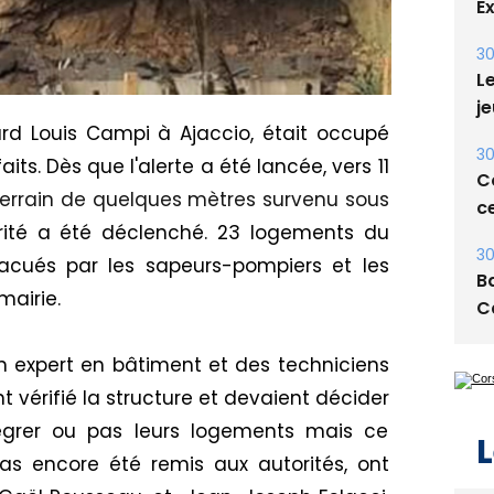
30
Le
je
30
Co
rd Louis Campi à Ajaccio,
était occupé
ce
its.
Dès que l'alerte a été lancée, vers 11
errain de quelques mètres survenu sous
30
Ba
rité a été
d
éclenché. 23 logements
du
C
acués par les sapeurs-pompiers et les
mairie.
n expert
en bâtiment
et des techniciens
L
nt
vérifié la structure et devaient décider
tégrer ou pas leurs logements mais ce
pas encore été remis aux autorités, ont