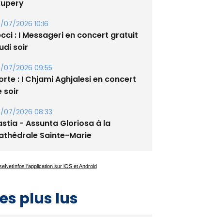
/07/2026 10:16
cci : I Messageri en concert gratuit
udi soir
/07/2026 09:55
rte : I Chjami Aghjalesi en concert
 soir
/07/2026 08:33
stia - Assunta Gloriosa à la
athédrale Sainte-Marie
es plus lus
Satine Nomary est la