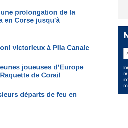
une prolongation de la
 en Corse jusqu'à
oni victorieux à Pila Canale
In
re
 jeunes joueuses d’Europe
im
me
 Raquette de Corail
ieurs départs de feu en