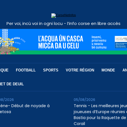
Per voi, incù voi in ogni locu - l’info corse en libre accès
IQUE
FOOTBALL
SPORTS
VOTRE RÉGION
MONDE
A
ET DE DEUIL
08/2026
05/08/2026
tène- Début de noyade à
Tennis - Les meilleures je
etosa
joueuses d’Europe réunies 
Bastia pour la Raquette de
Corail