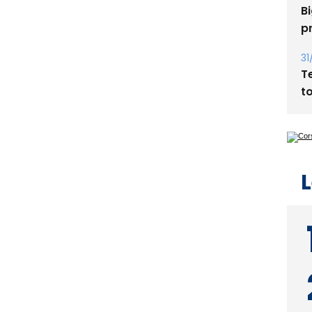
Bi
p
31
T
t
L