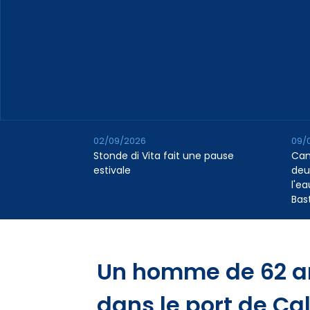
02/09/2026
09/
Stonde di Vita fait une pause
Cana
estivale
deu
l'e
Bas
Un homme de 62 an
dans le port de Cal