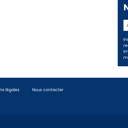
In
re
im
me
ns légales
Nous contacter