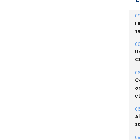
09
Fe
s
06
U
Cr
06
C
o
ét
06
A
s
05