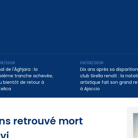
08/2026
09/08/2026
l de l'Àghjara : la
Dix ans après sa disparition,
xième tranche achevée,
club Sirella renaît : la natat
au bientôt de retour à
artistique fait son grand re
telica
à Ajaccio
s retrouvé mort
vi