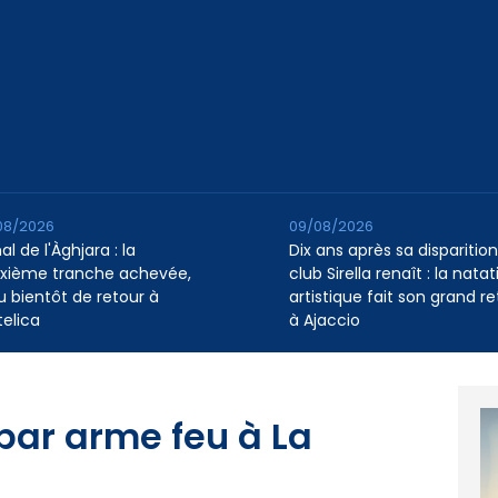
08/2026
09/08/2026
l de l'Àghjara : la
Dix ans après sa disparition,
xième tranche achevée,
club Sirella renaît : la natat
au bientôt de retour à
artistique fait son grand re
telica
à Ajaccio
ar arme feu à La