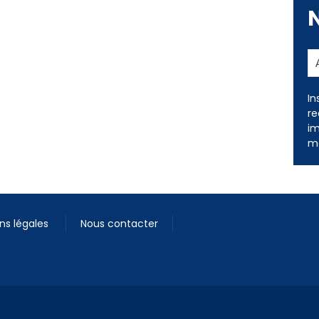
In
re
im
me
ns légales
Nous contacter