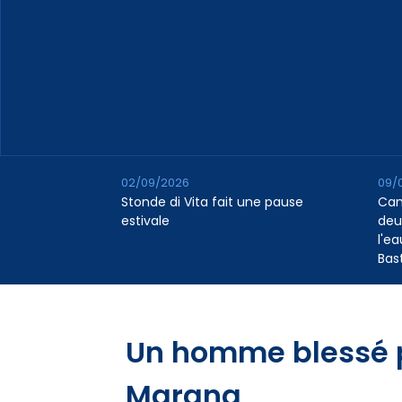
02/09/2026
09/
Stonde di Vita fait une pause
Cana
estivale
deu
l'e
Bas
Un homme blessé p
Marana