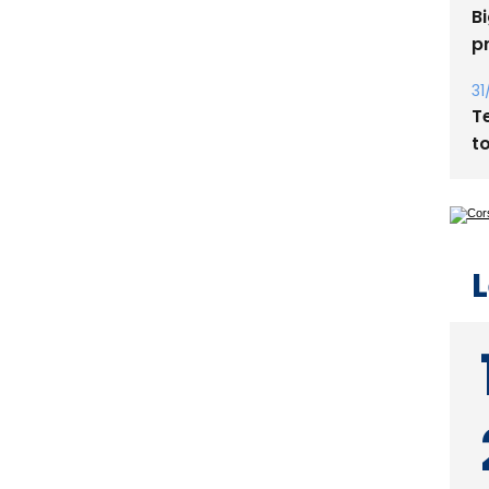
31
T
t
L