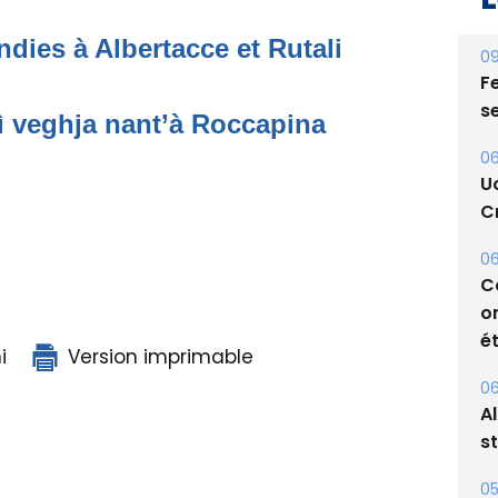
09
Fe
dies à Albertacce et Rutali
s
06
ì veghja nant’à Roccapina
U
Cr
06
C
o
ét
06
i
Version imprimable
A
s
05
Bi
p