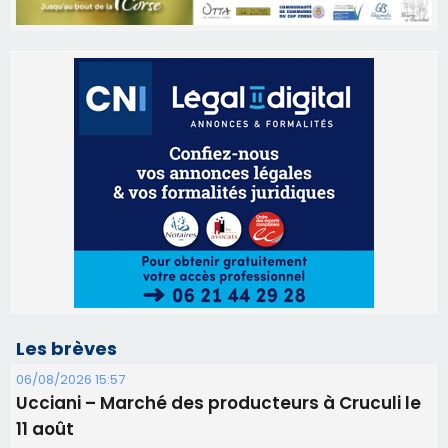
Les brèves
06/08/2026 15:57
Ucciani – Marché des producteurs à Cruculi le
11 août
06/08/2026 15:25
Corte – L’association A Nuciola organise une
projection sous les étoiles
06/08/2026 15:04
Alata - Soirée Tango Argentin au stade de San
Benedetto
05/08/2026 09:53
Biguglia : messe de la Sainte-Marie et