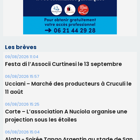
06/08/2026 15:57
Ucciani – Marché des producteurs à Cruculi le
11 août
06/08/2026 15:25
Corte – L’association A Nuciola organise une
projection sous les étoiles
06/08/2026 15:04
Alata - Soirée Tango Argentin au stade de San
Benedetto
05/08/2026 09:53
Biguglia : messe de la Sainte-Marie et
procession le 14 août
31/07/2026 08:24
Tennis - Début ce week-end du tournoi du
RCPV