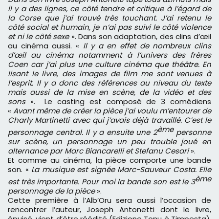
il y a des lignes, ce côté tendre et critique à l’égard de
la Corse que j’ai trouvé très touchant. J’ai retenu le
côté social et humain, je n’ai pas suivi le côté violence
et ni le côté sexe
». Dans son adaptation, des clins d’œil
au cinéma aussi. «
Il y a en effet de nombreux clins
d’œil au cinéma notamment à l’univers des frères
Coen car j’ai plus une culture cinéma que théâtre. En
lisant le livre, des images de film me sont venues à
l’esprit. Il y a donc des références au niveau du texte
mais aussi de la mise en scène, de la vidéo et des
sons
». Le casting est composé de 3 comédiens
«
Avant même de créer la pièce j’ai voulu m’entourer de
Charly Martinetti avec qui j’avais déjà travaillé. C’est le
ème
personnage central. Il y a ensuite une 2
personne
sur scène, un personnage un peu trouble joué en
alternance par Marc Biancarelli et Stefanu Cesari
».
Et comme au cinéma, la pièce comporte une bande
son. «
La musique est signée Marc-Sauveur Costa. Elle
ème
est très importante. Pour moi la bande son est le 3
personnage de la pièce
».
Cette première à l’Alb’Oru sera aussi l’occasion de
rencontrer l’auteur, Joseph Antonetti dont le livre,
épuisé, vient d’être réédité (
Edizione Tonu è Timpesta)
.