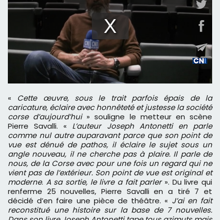
«
Cette œuvre, sous le trait parfois épais de la
caricature, éclaire avec honnêteté et justesse la société
corse d’aujourd’hui
» souligne le metteur en scène
Pierre Savalli. «
L’auteur Joseph Antonetti en parle
comme nul autre auparavant parce que son point de
vue est dénué de pathos, il éclaire le sujet sous un
angle nouveau, il ne cherche pas à plaire. Il parle de
nous, de la Corse avec pour une fois un regard qui ne
vient pas de l’extérieur. Son point de vue est original et
moderne
.
A sa sortie, le livre a fait parler
». Du livre qui
renferme 25 nouvelles, Pierre Savalli en a tiré 7 et
décidé d’en faire une pièce de théâtre. «
J’ai en fait
reconstitué une histoire sur la base de 7 nouvelles.
Dans son livre Joseph Antonetti tape tous azimuts mais