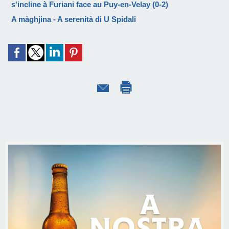
s'incline à Furiani face au Puy-en-Velay (0-2)
A màghjina - A serenità di U Spidali