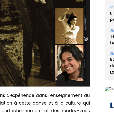
05
Bi
p
31
T
t
31
8
d
E
ans d'expérience dans l'enseignement du
iation à cette danse et à la culture qui
L
e perfectionnement et des rendez-vous