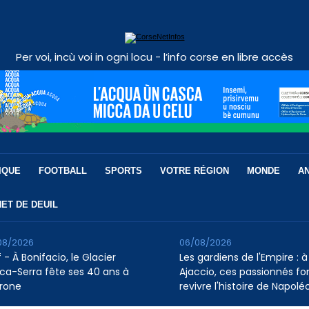
Per voi, incù voi in ogni locu - l’info corse en libre accès
IQUE
FOOTBALL
SPORTS
VOTRE RÉGION
MONDE
A
ET DE DEUIL
08/2026
06/08/2026
 - À Bonifacio, le Glacier
Les gardiens de l'Empire : à
ca-Serra fête ses 40 ans à
Ajaccio, ces passionnés fo
rone
revivre l'histoire de Napolé