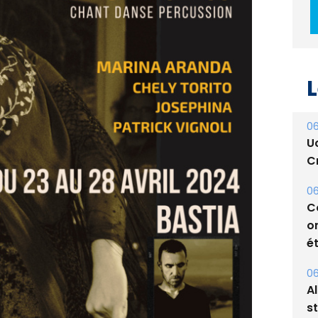
L
06
U
Cr
06
C
o
ét
06
A
s