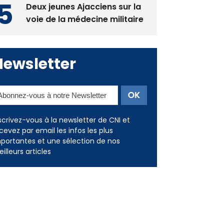
Deux jeunes Ajacciens sur la
voie de la médecine militaire
Newsletter
scrivez-vous à la newsletter de CNI et
cevez par email les infos les plus
portantes et une sélection de nos
illeurs articles