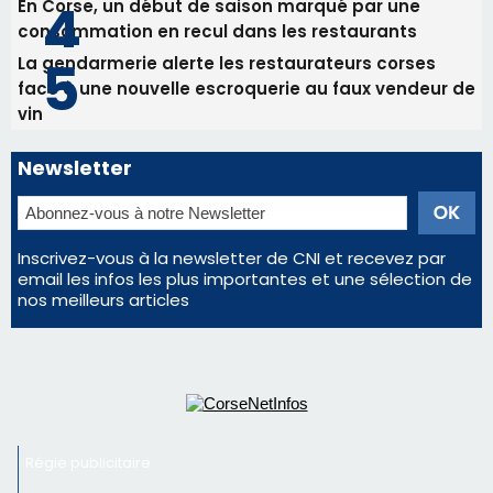
Les plus lus
Satine Nomary est la nouvelle Miss Corse 2026
Éclipse du 12 août : la Corse aux premières loges
d'un spectacle qui ne reviendra pas avant 2081
Éclipse du 12 août : Où s'installer en Corse pour
profiter pleinement du spectacle ?
En Corse, un début de saison marqué par une
consommation en recul dans les restaurants
La gendarmerie alerte les restaurateurs corses
face à une nouvelle escroquerie au faux vendeur de
vin
Newsletter
Inscrivez-vous à la newsletter de CNI et recevez par
email les infos les plus importantes et une sélection de