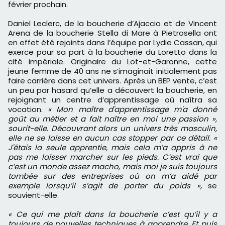
février prochain.
Daniel Leclerc, de la boucherie d’Ajaccio et de Vincent
Arena de la boucherie Stella di Mare à Pietrosella ont
en effet été rejoints dans l’équipe par Lydie Cassan, qui
exerce pour sa part à la boucherie du Loretto dans la
cité impériale. Originaire du Lot-et-Garonne, cette
jeune femme de 40 ans ne s’imaginait initialement pas
faire carrière dans cet univers. Après un BEP vente, c’est
un peu par hasard qu’elle a découvert la boucherie, en
rejoignant un centre d’apprentissage où naîtra sa
vocation.
« Mon maître d'apprentissage m'a donné
goût au métier et a fait naître en moi une passion »,
sourit-elle. Découvrant alors un univers très masculin,
elle ne se laisse en aucun cas stopper par ce détail. «
J'étais la seule apprentie, mais cela m’a appris à ne
pas me laisser marcher sur les pieds. C’est vrai que
c’est un monde assez macho, mais moi je suis toujours
tombée sur des entreprises où on m’a aidé par
exemple lorsqu’il s’agit de porter du poids »,
se
souvient-elle.
« Ce qui me plaît dans la boucherie c’est qu’il y a
toujours de nouvelles techniques à apprendre. Et puis