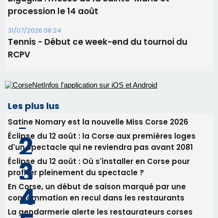
06/08/2026 15:25
Corte – L’association A Nuciola organise une
projection sous les étoiles
06/08/2026 15:04
Alata - Soirée Tango Argentin au stade de San
Benedetto
05/08/2026 09:53
Biguglia : messe de la Sainte-Marie et
procession le 14 août
31/07/2026 08:24
Tennis - Début ce week-end du tournoi du
RCPV