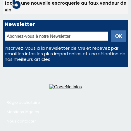
Les plus lus
Satine Nomary est la nouvelle Miss Corse 2026
Éclipse du 12 août : la Corse aux premières loges
d'un spectacle qui ne reviendra pas avant 2081
Éclipse du 12 août : Où s'installer en Corse pour
profiter pleinement du spectacle ?
En Corse, un début de saison marqué par une
consommation en recul dans les restaurants
La gendarmerie alerte les restaurateurs corses
face à une nouvelle escroquerie au faux vendeur de
vin
Newsletter
Inscrivez-vous à la newsletter de CNI et recevez par
email les infos les plus importantes et une sélection de
nos meilleurs articles