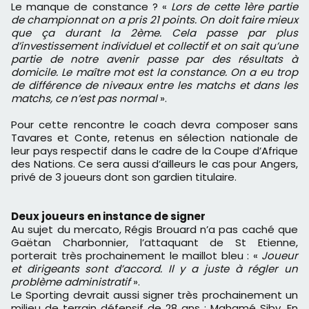
Le manque de constance ? «
Lors de cette 1ère partie
de championnat on a pris 21 points. On doit faire mieux
que ça durant la 2ème. Cela passe par plus
d’investissement individuel et collectif et on sait qu’une
partie de notre avenir passe par des résultats à
domicile. Le maître mot est la constance. On a eu trop
de différence de niveaux entre les matchs et dans les
matchs, ce n’est pas normal
».
Pour cette rencontre le coach devra composer sans
Tavares et Conte, retenus en sélection nationale de
leur pays respectif dans le cadre de la Coupe d’Afrique
des Nations. Ce sera aussi d’ailleurs le cas pour Angers,
privé de 3 joueurs dont son gardien titulaire.
Deux joueurs en instance de signer
Au sujet du mercato, Régis Brouard n’a pas caché que
Gaëtan Charbonnier, l’attaquant de St Etienne,
porterait très prochainement le maillot bleu : «
Joueur
et dirigeants sont d’accord. Il y a juste à régler un
problème administratif
».
Le Sporting devrait aussi signer très prochainement un
milieu de terrain défensif de 28 ans : Mahamé Siby. En