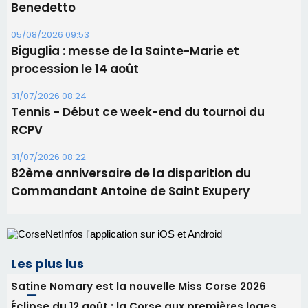
RCPV
31/07/2026 08:22
82ème anniversaire de la disparition du
Commandant Antoine de Saint Exupery
Les plus lus
Satine Nomary est la nouvelle Miss Corse 2026
Éclipse du 12 août : la Corse aux premières loges
d'un spectacle qui ne reviendra pas avant 2081
Bastia – Le festival Porto Latino évacué en urgence
avant le concert de Mosimann
En Corse, un début de saison marqué par une
consommation en recul dans les restaurants
La gendarmerie alerte les restaurateurs corses
face à une nouvelle escroquerie au faux vendeur de