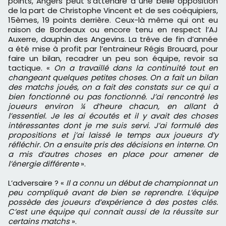
points, Angers peut s’attendre à une belle opposition
de la part de Christophe Vincent et de ses coéquipiers,
15èmes, 19 points derrière. Ceux-là même qui ont eu
raison de Bordeaux ou encore tenu en respect l’AJ
Auxerre, dauphin des Angevins. La trêve de fin d’année
a été mise à profit par l’entraineur Régis Brouard, pour
faire un bilan, recadrer un peu son équipe, revoir sa
tactique. «
On a travaillé dans la continuité tout en
changeant quelques petites choses. On a fait un bilan
des matchs joués, on a fait des constats sur ce qui a
bien fonctionné ou pas fonctionné. J’ai rencontré les
joueurs environ ¼ d’heure chacun, en allant à
l’essentiel. Je les ai écoutés et il y avait des choses
intéressantes dont je me suis servi. J’ai formulé des
propositions et j’ai laissé le temps aux joueurs d’y
réfléchir. On a ensuite pris des décisions en interne. On
a mis d’autres choses en place pour amener de
l’énergie différente
».
L’adversaire ? «
Il a connu un début de championnat un
peu compliqué avant de bien se reprendre. L’équipe
possède des joueurs d’expérience à des postes clés.
C’est une équipe qui connait aussi de la réussite sur
certains matchs
».