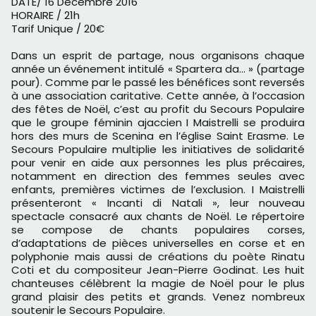
DATE/ 16 Décembre 2016
HORAIRE / 21h
Tarif Unique / 20€
Dans un esprit de partage, nous organisons chaque
année un événement intitulé « Spartera da… » (partage
pour). Comme par le passé les bénéfices sont reversés
à une association caritative. Cette année, à l’occasion
des fêtes de Noël, c’est au profit du Secours Populaire
que le groupe féminin ajaccien I Maistrelli se produira
hors des murs de Scenina en l’église Saint Erasme. Le
Secours Populaire multiplie les initiatives de solidarité
pour venir en aide aux personnes les plus précaires,
notamment en direction des femmes seules avec
enfants, premières victimes de l’exclusion. I Maistrelli
présenteront « Incanti di Natali », leur nouveau
spectacle consacré aux chants de Noël. Le répertoire
se compose de chants populaires corses,
d’adaptations de pièces universelles en corse et en
polyphonie mais aussi de créations du poète Rinatu
Coti et du compositeur Jean-Pierre Godinat. Les huit
chanteuses célèbrent la magie de Noël pour le plus
grand plaisir des petits et grands. Venez nombreux
soutenir le Secours Populaire.