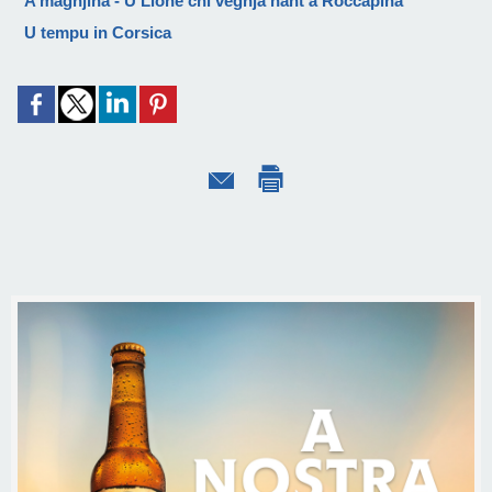
A màghjina - U Lione chì veghja nant’à Roccapina
U tempu in Corsica