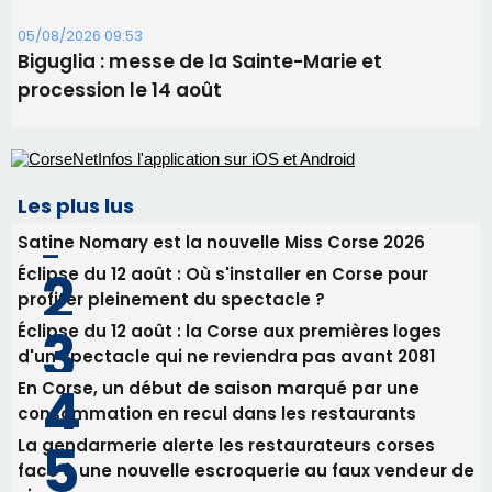
Ucciani – Marché des producteurs à Cruculi le
11 août
06/08/2026 15:25
Corte – L’association A Nuciola organise une
projection sous les étoiles
06/08/2026 15:04
Alata - Soirée Tango Argentin au stade de San
Benedetto
05/08/2026 09:53
Biguglia : messe de la Sainte-Marie et
procession le 14 août
Les plus lus