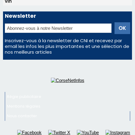
Satine Nomary est la nouvelle Miss Corse 2026
Éclipse du 12 août : Où s'installer en Corse pour
profiter pleinement du spectacle ?
Éclipse du 12 août : la Corse aux premières loges
d'un spectacle qui ne reviendra pas avant 2081
En Corse, un début de saison marqué par une
consommation en recul dans les restaurants
La gendarmerie alerte les restaurateurs corses
face à une nouvelle escroquerie au faux vendeur de
vin
Newsletter
Inscrivez-vous à la newsletter de CNI et recevez par
email les infos les plus importantes et une sélection de
nos meilleurs articles