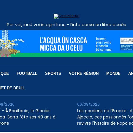
Per voi, incù voi in ogni locu - l’info corse en libre accès
IQUE
FOOTBALL
SPORTS
VOTRE RÉGION
MONDE
A
ET DE DEUIL
08/2026
06/08/2026
 - À Bonifacio, le Glacier
Les gardiens de l'Empire : à
ca-Serra fête ses 40 ans à
Ajaccio, ces passionnés fo
rone
revivre l'histoire de Napolé