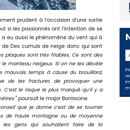
mement prudent à l’occasion d’une sortie
si les passionnés ont l’intention de se
y a eu aussi le phénomène du vent qui à
it de Des cumuls de neige donc qui sont
s plaques sont très friables. Ce sont des
ur le manteau neigeux. Si on ne les décèle
In
le mauvais temps à cause du brouillard,
re
e de les fracturer, de provoquer une
im
me
.
C’est le risque le plus marqué qu’il y a
mètres
" poursuit le major Bonissone.
conseil que je donne c’est de se tourner
ides de haute montagne ou de moyenne
les gens qui souhaitent faire de la