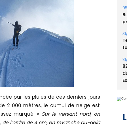
05
Bi
p
31
T
t
31
8
d
E
ncée par les pluies de ces derniers jours
 de 2 000 mètres, le cumul de neige est
 assez marqué. «
Sur le versant nord, on
L
de l’ordre de 4 cm, en revanche au-delà