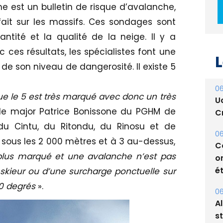
e est un bulletin de risque d’avalanche,
ait sur les massifs. Ces sondages sont
ntité et la qualité de la neige. Il y a
c ces résultats, les spécialistes font une
L
e son niveau de dangerosité. Il existe 5
06
 que le 5 est très marqué avec donc un très
U
e le major Patrice Bonissone du PGHM de
Cr
du Cintu, du Ritondu, du Rinosu et de
06
, sous les 2 000 mètres et à 3 au-dessus,
C
 plus marqué et une avalanche n’est pas
o
ét
skieur ou d’une surcharge ponctuelle sur
30 degrés
».
06
A
s