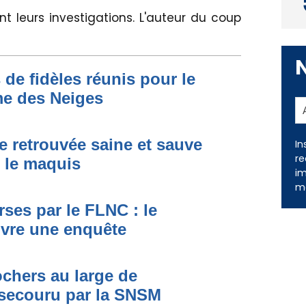
nt leurs investigations. L'auteur du coup
 de fidèles réunis pour le
me des Neiges
e retrouvée saine et sauve
s le maquis
In
re
im
ses par le FLNC : le
me
uvre une enquête
ochers au large de
secouru par la SNSM