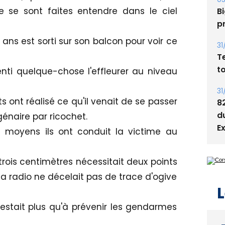
s
 se sont faites entendre dans le ciel
05
Bi
ns est sorti sur son balcon pour voir ce
p
31
nti quelque-chose l'effleurer au niveau
T
t
ont réalisé ce qu'il venait de se passer
génaire par ricochet.
31
8
 moyens ils ont conduit la victime au
d
E
 trois centimètres nécessitait deux points
a radio ne décelait pas de trace d'ogive
 restait plus qu'à prévenir les gendarmes
L