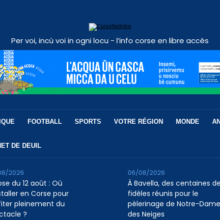
Per voi, incù voi in ogni locu - l’info corse en libre accès
IQUE
FOOTBALL
SPORTS
VOTRE RÉGION
MONDE
A
ET DE DEUIL
08/2026
06/08/2026
pse du 12 août : Où
À Bavella, des centaines d
staller en Corse pour
fidèles réunis pour le
fiter pleinement du
pèlerinage de Notre-Dam
ctacle ?
des Neiges