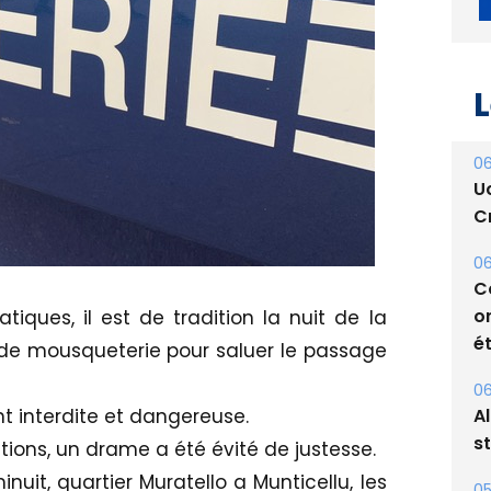
L
06
U
Cr
tiques, il est de tradition la nuit de la
06
C
s de mousqueterie pour saluer le passage
o
ét
 interdite et dangereuse.
06
ions, un drame a été évité de justesse.
A
t, quartier Muratello a Munticellu, les